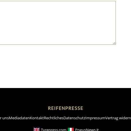
REIFENPRESSE
r uns
Mediadaten
Kontakt
Rechtliches
Datenschutz
Impressum
Vertrag widerr
Tyrepress.com
PneusNews.it