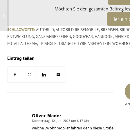
„Strategische
Möchten Sie den gesamten Beitrag lese
Investitionen“ –
weitere Stärkung des
Hier ein
Pirelli-Standortes...
SCHLAGWORTE:
AUTOBILD
,
AUTOBILD REISEMOBILE
,
BREMSEN
,
BRID
ENTWICKLUNG
,
GANZJAHRESREIFEN
,
GOODYEAR
,
HANKOOK
,
MERCED
ROTALLA
,
THEMA
,
TRIANGLE
,
TRIANGLE TYRE
,
VREDESTEIN
,
WOHNMO
Eintrag teilen
AN
Oliver Mader
Donnerstag, 12. Juni 2025 um 6:17 Uhr
says:
welche „Wohnmobile“ fahren denn diese Größe?