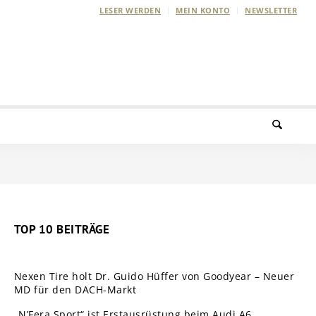
LESER WERDEN
MEIN KONTO
NEWSLETTER
TOP 10 BEITRÄGE
Nexen Tire holt Dr. Guido Hüffer von Goodyear – Neuer
MD für den DACH-Markt
„N’Fera Sport“ ist Erstausrüstung beim Audi A6