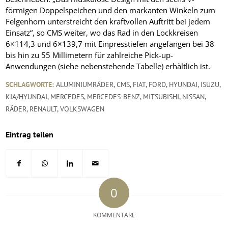
förmigen Doppelspeichen und den markanten Winkeln zum
Felgenhorn unterstreicht den kraftvollen Auftritt bei jedem
Einsatz“, so CMS weiter, wo das Rad in den Lockkreisen
6×114,3 und 6×139,7 mit Einpresstiefen angefangen bei 38
bis hin zu 55 Millimetern für zahlreiche Pick-up-
Anwendungen (siehe nebenstehende Tabelle) erhältlich ist.
SCHLAGWORTE:
ALUMINIUMRÄDER
,
CMS
,
FIAT
,
FORD
,
HYUNDAI
,
ISUZU
,
KIA/HYUNDAI
,
MERCEDES
,
MERCEDES-BENZ
,
MITSUBISHI
,
NISSAN
,
RÄDER
,
RENAULT
,
VOLKSWAGEN
Eintrag teilen
0
KOMMENTARE