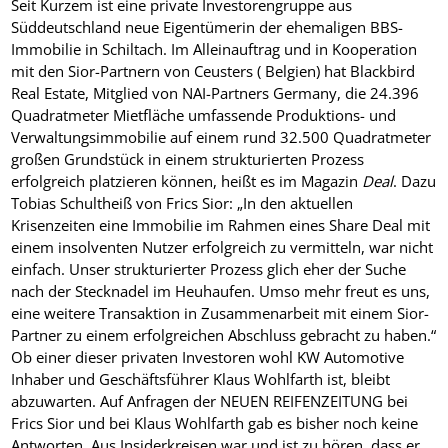
Seit Kurzem ist eine private Investorengruppe aus
Süddeutschland neue Eigentümerin der ehemaligen BBS-
Immobilie in Schiltach. Im Alleinauftrag und in Kooperation
mit den Sior-Partnern von Ceusters ( Belgien) hat Blackbird
Real Estate, Mitglied von NAI-Partners Germany, die 24.396
Quadratmeter Mietfläche umfassende Produktions- und
Verwaltungsimmobilie auf einem rund 32.500 Quadratmeter
großen Grundstück in einem strukturierten Prozess
erfolgreich platzieren können, heißt es im Magazin
Deal
. Dazu
Tobias Schultheiß von Frics Sior: „In den aktuellen
Krisenzeiten eine Immobilie im Rahmen eines Share Deal mit
einem insolventen Nutzer erfolgreich zu vermitteln, war nicht
einfach. Unser strukturierter Prozess glich eher der Suche
nach der Stecknadel im Heuhaufen. Umso mehr freut es uns,
eine weitere Transaktion in Zusammenarbeit mit einem Sior-
Partner zu einem erfolgreichen Abschluss gebracht zu haben.“
Ob einer dieser privaten Investoren wohl KW Automotive
Inhaber und Geschäftsführer Klaus Wohlfarth ist, bleibt
abzuwarten. Auf Anfragen der NEUEN REIFENZEITUNG bei
Frics Sior und bei Klaus Wohlfarth gab es bisher noch keine
Antworten. Aus Insiderkreisen war und ist zu hören, dass er