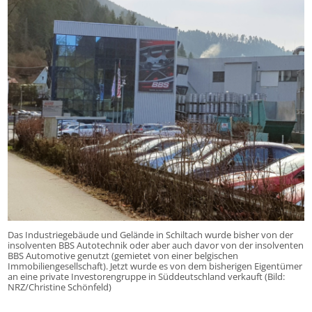
Das Industriegebäude und Gelände in Schiltach wurde bisher von der
insolventen BBS Autotechnik oder aber auch davor von der insolventen
BBS Automotive genutzt (gemietet von einer belgischen
Immobiliengesellschaft). Jetzt wurde es von dem bisherigen Eigentümer
an eine private Investorengruppe in Süddeutschland verkauft (Bild:
NRZ/Christine Schönfeld)