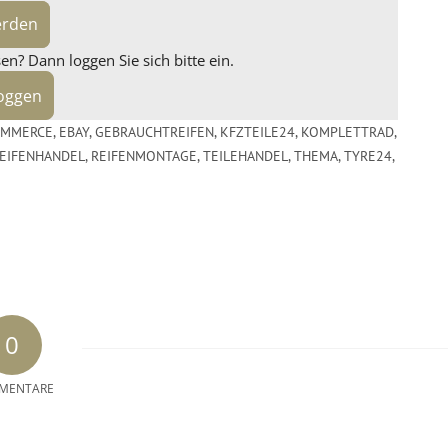
erden
n? Dann loggen Sie sich bitte ein.
loggen
OMMERCE
,
EBAY
,
GEBRAUCHTREIFEN
,
KFZTEILE24
,
KOMPLETTRAD
,
EIFENHANDEL
,
REIFENMONTAGE
,
TEILEHANDEL
,
THEMA
,
TYRE24
,
0
MENTARE