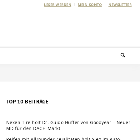
LESER WERDEN
MEIN KONTO
NEWSLETTER
TOP 10 BEITRÄGE
Nexen Tire holt Dr. Guido Hüffer von Goodyear – Neuer
MD für den DACH-Markt
Reifen mit Allrounder-Qualitäten holt Sieg im Auto-