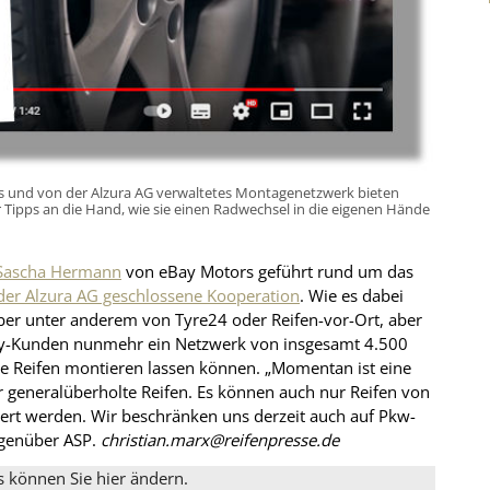
 und von der Alzura AG verwaltetes Montagenetzwerk bieten
Tipps an die Hand, wie sie einen Radwechsel in die eigenen Hände
 Sascha Hermann
von eBay Motors geführt rund um das
der Alzura AG geschlossene Kooperation
. Wie es dabei
er unter anderem von Tyre24 oder Reifen-vor-Ort, aber
-Kunden nunmehr ein Netzwerk von insgesamt 4.500
fte Reifen montieren lassen können. „Momentan ist eine
r generalüberholte Reifen. Es können auch nur Reifen von
ert werden. Wir beschränken uns derzeit auch auf Pkw-
egenüber ASP.
christian.marx@reifenpresse.de
s können Sie hier ändern.