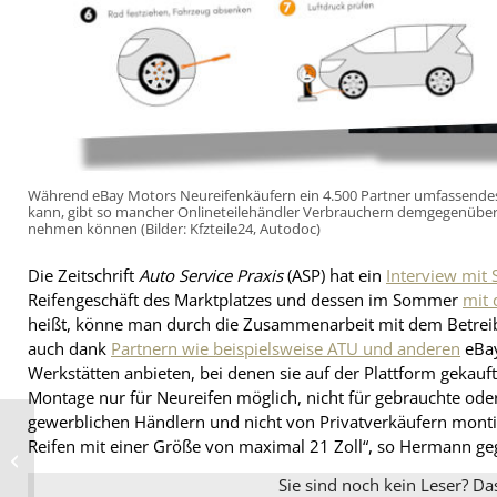
Während eBay Motors Neureifenkäufern ein 4.500 Partner umfassendes
kann, gibt so mancher Onlineteilehändler Verbrauchern demgegenüber 
nehmen können (Bilder: Kfzteile24, Autodoc)
Die Zeitschrift
Auto Service Praxis
(ASP) hat ein
Interview mit
Reifengeschäft des Marktplatzes und dessen im Sommer
mit 
heißt, könne man durch die Zusammenarbeit mit dem Betreib
auch dank
Partnern wie beispielsweise ATU und anderen
eBay
Werkstätten anbieten, bei denen sie auf der Plattform gekau
Montage nur für Neureifen möglich, nicht für gebrauchte ode
gewerblichen Händlern und nicht von Privatverkäufern monti
Was denn nun: 33 oder
Reifen mit einer Größe von maximal 21 Zoll“, so Hermann g
22 Prozent
Ganzjahresreifen?
Sie sind noch kein Leser? Da