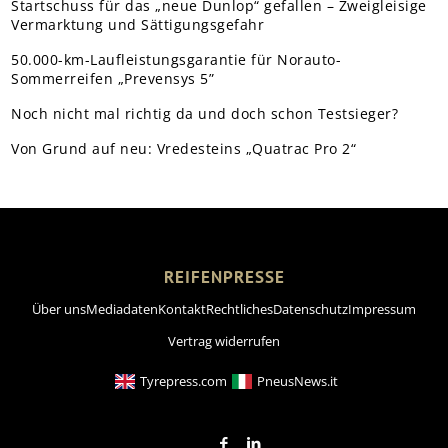
Startschuss für das „neue Dunlop“ gefallen – Zweigleisige
Vermarktung und Sättigungsgefahr
50.000-km-Laufleistungsgarantie für Norauto-
Sommerreifen „Prevensys 5”
Noch nicht mal richtig da und doch schon Testsieger?
Von Grund auf neu: Vredesteins „Quatrac Pro 2“
REIFENPRESSE
Über uns
Mediadaten
Kontakt
Rechtliches
Datenschutz
Impressum
Vertrag widerrufen
Tyrepress.com
PneusNews.it