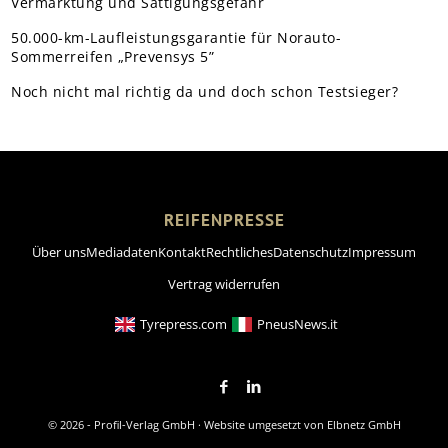
Vermarktung und Sättigungsgefahr
50.000-km-Laufleistungsgarantie für Norauto-
Sommerreifen „Prevensys 5”
Noch nicht mal richtig da und doch schon Testsieger?
REIFENPRESSE
Über uns
Mediadaten
Kontakt
Rechtliches
Datenschutz
Impressum
Vertrag widerrufen
Tyrepress.com
PneusNews.it
© 2026 - Profil-Verlag GmbH · Website umgesetzt von
Elbnetz GmbH