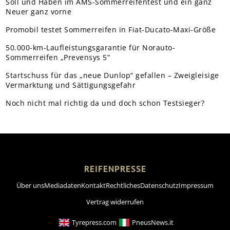
Soll und Haben im AMS-Sommerreifentest und ein ganz
Neuer ganz vorne
Promobil testet Sommerreifen in Fiat-Ducato-Maxi-Größe
50.000-km-Laufleistungsgarantie für Norauto-
Sommerreifen „Prevensys 5”
Startschuss für das „neue Dunlop“ gefallen – Zweigleisige
Vermarktung und Sättigungsgefahr
Noch nicht mal richtig da und doch schon Testsieger?
REIFENPRESSE
Über uns
Mediadaten
Kontakt
Rechtliches
Datenschutz
Impressum
Vertrag widerrufen
Tyrepress.com
PneusNews.it