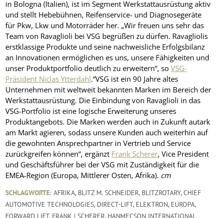
in Bologna (Italien), ist im Segment Werkstattausrüstung aktiv
und stellt Hebebühnen, Reifenservice- und Diagnosegeräte
für Pkw, Lkw und Motorräder her. „Wir freuen uns sehr das
Team von Ravaglioli bei VSG begrüßen zu dürfen. Ravagliolis
erstklassige Produkte und seine nachweisliche Erfolgsbilanz
an Innovationen ermöglichen es uns, unsere Fähigkeiten und
unser Produktportfolio deutlich zu erweitern“, so
VSG-
Präsident Niclas Ytterdahl
.“VSG ist ein 90 Jahre altes
Unternehmen mit weltweit bekannten Marken im Bereich der
Werkstattausrüstung. Die Einbindung von Ravaglioli in das
VSG-Portfolio ist eine logische Erweiterung unseres
Produktangebots. Die Marken werden auch in Zukunft autark
am Markt agieren, sodass unsere Kunden auch weiterhin auf
die gewohnten Ansprechpartner in Vertrieb und Service
zurückgreifen können“, ergänzt
Frank Scherer
, Vice President
und Geschäftsführer bei der VSG mit Zuständigkeit für die
EMEA-Region (Europa, Mittlerer Osten, Afrika).
cm
SCHLAGWORTE:
AFRIKA
,
BLITZ M. SCHNEIDER
,
BLITZROTARY
,
CHIEF
AUTOMOTIVE TECHNOLOGIES
,
DIRECT-LIFT
,
ELEKTRON
,
EUROPA
,
FORWARD LIFT
,
FRANK | SCHERER
,
HANMECSON INTERNATIONAL
,