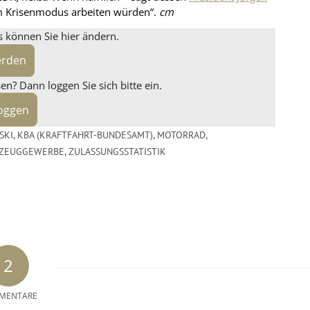
im Krisenmodus arbeiten würden“.
cm
s können Sie hier ändern.
erden
n? Dann loggen Sie sich bitte ein.
loggen
SKI
,
KBA (KRAFTFAHRT-BUNDESAMT)
,
MOTORRAD
,
RZEUGGEWERBE
,
ZULASSUNGSSTATISTIK
2
MENTARE