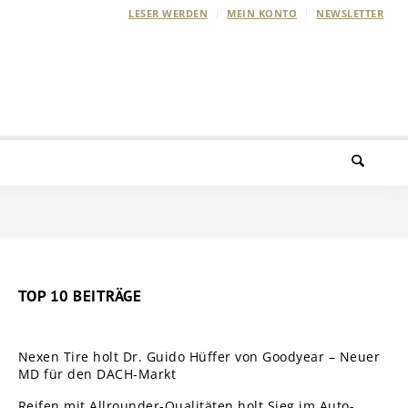
LESER WERDEN
MEIN KONTO
NEWSLETTER
TOP 10 BEITRÄGE
Nexen Tire holt Dr. Guido Hüffer von Goodyear – Neuer
MD für den DACH-Markt
Reifen mit Allrounder-Qualitäten holt Sieg im Auto-