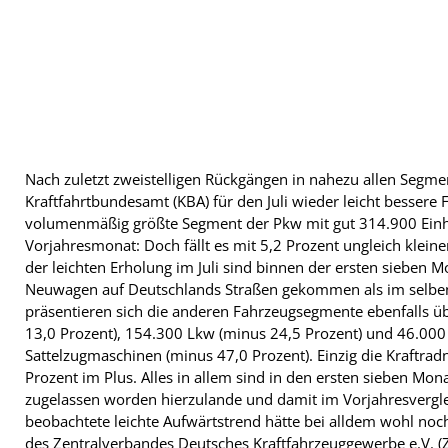
Nach zuletzt zweistelligen Rückgängen in nahezu allen Segme
Kraftfahrtbundesamt (KBA) für den Juli wieder leicht bessere
volumenmäßig größte Segment der Pkw mit gut 314.900 Ein
Vorjahresmonat: Doch fällt es mit 5,2 Prozent ungleich kleine
der leichten Erholung im Juli sind binnen der ersten sieben 
Neuwagen auf Deutschlands Straßen gekommen als im selben 
präsentieren sich die anderen Fahrzeugsegmente ebenfalls ü
13,0 Prozent), 154.300 Lkw (minus 24,5 Prozent) und 46.00
Sattelzugmaschinen (minus 47,0 Prozent). Einzig die Kraftra
Prozent im Plus. Alles in allem sind in den ersten sieben Mo
zugelassen worden hierzulande und damit im Vorjahresverglei
beobachtete leichte Aufwärtstrend hätte bei alldem wohl noch
des Zentralverbandes Deutsches Kraftfahrzeuggewerbe e.V. (