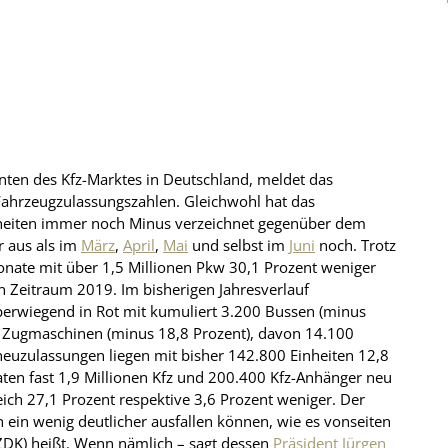
nten des Kfz-Marktes in Deutschland, meldet das
 Fahrzeugzulassungszahlen. Gleichwohl hat das
heiten immer noch Minus verzeichnet gegenüber dem
r aus als im
März
,
April
,
Mai
und selbst im
Juni
noch. Trotz
Monate mit über 1,5 Millionen Pkw 30,1 Prozent weniger
Zeitraum 2019. Im bisherigen Jahresverlauf
berwiegend in Rot mit kumuliert 3.200 Bussen (minus
0 Zugmaschinen (minus 18,8 Prozent), davon 14.100
dneuzulassungen liegen mit bisher 142.800 Einheiten 12,8
naten fast 1,9 Millionen Kfz und 200.400 Kfz-Anhänger neu
ch 27,1 Prozent respektive 3,6 Prozent weniger. Der
 ein wenig deutlicher ausfallen können, wie es vonseiten
ZDK) heißt. Wenn nämlich – sagt dessen
Präsident Jürgen