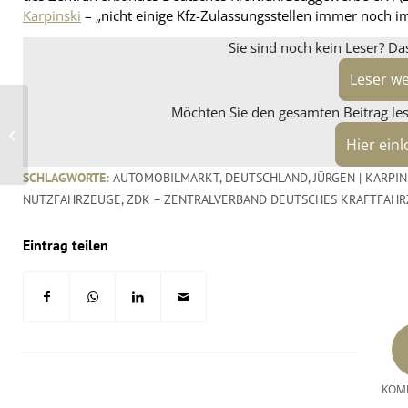
Karpinski
– „nicht einige Kfz-Zulassungsstellen immer noch 
Sie sind noch kein Leser? Da
Leser w
Möchten Sie den gesamten Beitrag lese
Doch keine SEMA-Show
dieses Jahr – Latin Tyre
Expo auch auf 2021
Hier ein
verschob...
SCHLAGWORTE:
AUTOMOBILMARKT
,
DEUTSCHLAND
,
JÜRGEN | KARPIN
NUTZFAHRZEUGE
,
ZDK – ZENTRALVERBAND DEUTSCHES KRAFTFAH
Eintrag teilen
KOM