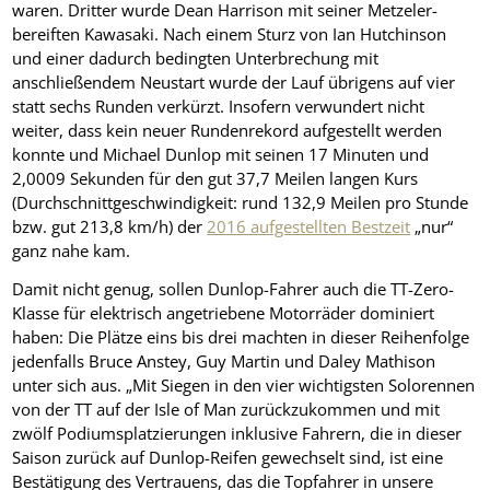
waren. Dritter wurde Dean Harrison mit seiner Metzeler-
bereiften Kawasaki. Nach einem Sturz von Ian Hutchinson
und einer dadurch bedingten Unterbrechung mit
anschließendem Neustart wurde der Lauf übrigens auf vier
statt sechs Runden verkürzt. Insofern verwundert nicht
weiter, dass kein neuer Rundenrekord aufgestellt werden
konnte und Michael Dunlop mit seinen 17 Minuten und
2,0009 Sekunden für den gut 37,7 Meilen langen Kurs
(Durchschnittgeschwindigkeit: rund 132,9 Meilen pro Stunde
bzw. gut 213,8 km/h) der
2016 aufgestellten Bestzeit
„nur“
ganz nahe kam.
Damit nicht genug, sollen Dunlop-Fahrer auch die TT-Zero-
Klasse für elektrisch angetriebene Motorräder dominiert
haben: Die Plätze eins bis drei machten in dieser Reihenfolge
jedenfalls Bruce Anstey, Guy Martin und Daley Mathison
unter sich aus. „Mit Siegen in den vier wichtigsten Solorennen
von der TT auf der Isle of Man zurückzukommen und mit
zwölf Podiumsplatzierungen inklusive Fahrern, die in dieser
Saison zurück auf Dunlop-Reifen gewechselt sind, ist eine
Bestätigung des Vertrauens, das die Topfahrer in unsere