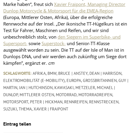
Marke haben“, freut sich
Xavier Fraipont, Managing Director
Dunlop Motorcycle & Motorsport für die EMEA-Region
(Europa, Mittlerer Osten, Afrika), über die erfolgreiche
Rennwoche auf der Insel. „Der ikonische TT-Hügelkurs ist ein
Test für Fahrer, Maschinen und Reifen, und wir sind
unbeschreiblich stolz, von
den Siegern im Superbike- und
Supersport-
sowie
Superstock-
und Senior-TT-Klasse
ausgewählt worden zu sein. Die TT auf der Isle of Man ist in
Dunlops DNA, und wir werden auch zukünftig um Siege dort
kämpfen”, ergänzt er.
cm
SCHLAGWORTE:
AFRIKA
,
BMW
,
BRUCE | ANSTEY
,
DEAN | HARRISON
,
ELEKTROMOBILITÄT (E-MOBILITY)
,
EUROPA
,
GROSSBRITANNIEN
,
GUY |
MARTIN
,
IAN | HUTCHINSON
,
KAWASAKI
,
METZELER
,
MICHAEL |
DUNLOP
,
MITTLERER OSTEN
,
MOTORRAD
,
MOTORRADREIFEN
,
MOTORSPORT
,
PETER | HICKMAN
,
RENNREIFEN
,
RENNSTRECKEN
,
SUZUKI
,
THEMA
,
XAVIER | FRAIPONT
Eintrag teilen