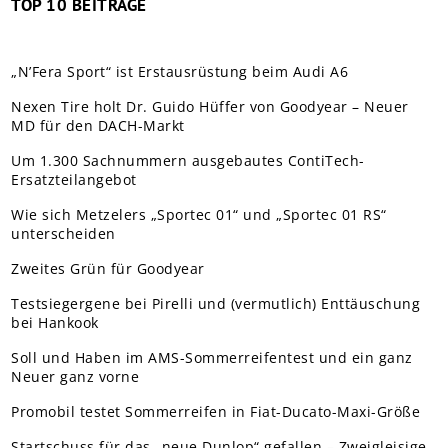
TOP 10 BEITRÄGE
„N’Fera Sport“ ist Erstausrüstung beim Audi A6
Nexen Tire holt Dr. Guido Hüffer von Goodyear – Neuer
MD für den DACH-Markt
Um 1.300 Sachnummern ausgebautes ContiTech-
Ersatzteilangebot
Wie sich Metzelers „Sportec 01“ und „Sportec 01 RS“
unterscheiden
Zweites Grün für Goodyear
Testsiegergene bei Pirelli und (vermutlich) Enttäuschung
bei Hankook
Soll und Haben im AMS-Sommerreifentest und ein ganz
Neuer ganz vorne
Promobil testet Sommerreifen in Fiat-Ducato-Maxi-Größe
Startschuss für das „neue Dunlop“ gefallen – Zweigleisige