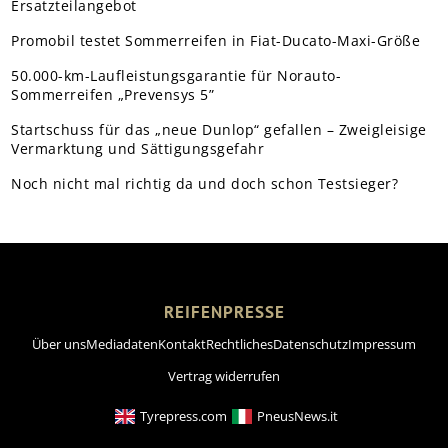
Ersatzteilangebot
Promobil testet Sommerreifen in Fiat-Ducato-Maxi-Größe
50.000-km-Laufleistungsgarantie für Norauto-
Sommerreifen „Prevensys 5”
Startschuss für das „neue Dunlop“ gefallen – Zweigleisige
Vermarktung und Sättigungsgefahr
Noch nicht mal richtig da und doch schon Testsieger?
REIFENPRESSE
Über uns
Mediadaten
Kontakt
Rechtliches
Datenschutz
Impressum
Vertrag widerrufen
Tyrepress.com
PneusNews.it