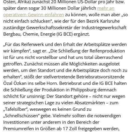
Osten, Afrika) zunächst 20 Millionen US-Dollar pro Jahr bzw.
später dann sogar 30 Millionen Dollar jährlich
mehr an
operativem Gewinn einfahren
zu können, wolle man aber „so
nicht einfach schlucken“, wie der für den Bezirk Karlsruhe
zuständige Gewerkschaftssekretär der Industriegewerkschaft
Bergbau, Chemie, Energie (IG BCE) ergänzt.
„Für das Reifenwerk und den Erhalt der Arbeitsplätze werden
wir kämpfen“, sagt er. „Die Schließung der Reifenproduktion
ist für uns nicht vorstellbar und hat uns total überraschend
getroffen. Zunächst müssen alle Möglichkeiten ausgelotet
werden, um den Standort und die Arbeitsplätze doch noch zu
erhalten“, stößt der stellvertretende Betriebsratsvorsitzende
Özal Özkan ins selbe Horn. Betriebsrat und die IG BCE halten
die Schließung der Produktion in Philippsburg demnach
schlicht für unsinnig: Der Standort gehöre – nicht nur wegen
seiner strategischen Lage zu vielen Absatzmärkten – zum
„Tafelsilber“, weswegen es keinen Grund zu
„Schnellschüssen“ gebe. Vielmehr sollten die notwendigen
Investitionen unter anderem in den Bereich der
Premiumreifen in Größen ab 17 Zoll freigegeben werden,