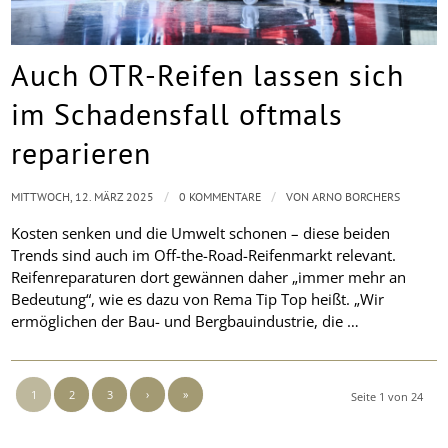
Auch OTR-Reifen lassen sich
im Schadensfall oftmals
reparieren
/
/
MITTWOCH, 12. MÄRZ 2025
0 KOMMENTARE
VON
ARNO BORCHERS
Kosten senken und die Umwelt schonen – diese beiden
Trends sind auch im Off-the-Road-Reifenmarkt relevant.
Reifenreparaturen dort gewännen daher „immer mehr an
Bedeutung“, wie es dazu von Rema Tip Top heißt. „Wir
ermöglichen der Bau- und Bergbauindustrie, die …
1
2
3
›
»
Seite 1 von 24