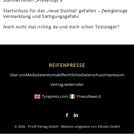
Sommerreifen „Prevensys 5”
Startschuss für das „neue Dunlop“ gefallen – Zweigleisige
Vermarktung und Sättigungsgefahr
Noch nicht mal richtig da und doch schon Testsieger?
REIFENPRESSE
Über uns
Mediadaten
Kontakt
Rechtliches
Datenschutz
Impressum
Vertrag widerrufen
Tyrepress.com
PneusNews.it
© 2026 - Profil-Verlag GmbH · Website umgesetzt von
Elbnetz GmbH