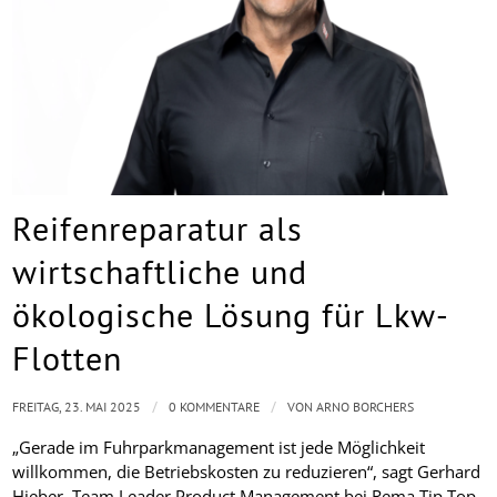
Reifenreparatur als
wirtschaftliche und
ökologische Lösung für Lkw-
Flotten
/
/
FREITAG, 23. MAI 2025
0 KOMMENTARE
VON
ARNO BORCHERS
„Gerade im Fuhrparkmanagement ist jede Möglichkeit
willkommen, die Betriebskosten zu reduzieren“, sagt Gerhard
Hieber, Team Leader Product Management bei Rema Tip Top.