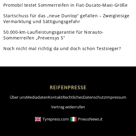
Promobil testet Sommerreifen in Fiat-Ducato-Maxi-Größe
Startschuss für das „neue Dunlop“ gefallen – Zweigleisige
Vermarktung und Sättigungsgefahr
50.000-km-Laufleistungsgarantie für Norauto-
Sommerreifen „Prevensys 5”
Noch nicht mal richtig da und doch schon Testsieger?
REIFENPRESSE
Über uns
Mediadaten
Kontakt
Rechtliches
Datenschutz
Impressum
Vertrag widerrufen
Tyrepress.com
PneusNews.it