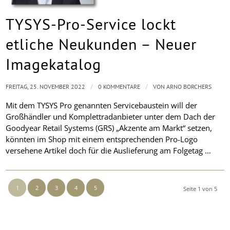
TYSYS-Pro-Service lockt
etliche Neukunden – Neuer
Imagekatalog
/
/
FREITAG, 25. NOVEMBER 2022
0 KOMMENTARE
VON
ARNO BORCHERS
Mit dem TYSYS Pro genannten Servicebaustein will der
Großhändler und Komplettradanbieter unter dem Dach der
Goodyear Retail Systems (GRS) „Akzente am Markt“ setzen,
könnten im Shop mit einem entsprechenden Pro-Logo
versehene Artikel doch für die Auslieferung am Folgetag …
1
2
3
4
5
Seite 1 von 5