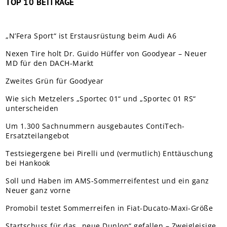
TOP 10 BEITRÄGE
„N’Fera Sport“ ist Erstausrüstung beim Audi A6
Nexen Tire holt Dr. Guido Hüffer von Goodyear – Neuer
MD für den DACH-Markt
Zweites Grün für Goodyear
Wie sich Metzelers „Sportec 01“ und „Sportec 01 RS“
unterscheiden
Um 1.300 Sachnummern ausgebautes ContiTech-
Ersatzteilangebot
Testsiegergene bei Pirelli und (vermutlich) Enttäuschung
bei Hankook
Soll und Haben im AMS-Sommerreifentest und ein ganz
Neuer ganz vorne
Promobil testet Sommerreifen in Fiat-Ducato-Maxi-Größe
Startschuss für das „neue Dunlop“ gefallen – Zweigleisige