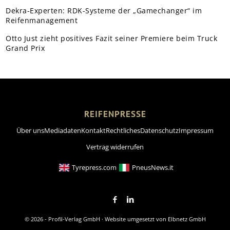
Dekra-Experten: RDK-Systeme der „Gamechanger“ im
Reifenmanagement
Otto Just zieht positives Fazit seiner Premiere beim Truck
Grand Prix
REIFENPRESSE
Über uns
Mediadaten
Kontakt
Rechtliches
Datenschutz
Impressum
Vertrag widerrufen
Tyrepress.com
PneusNews.it
© 2026 - Profil-Verlag GmbH · Website umgesetzt von
Elbnetz GmbH