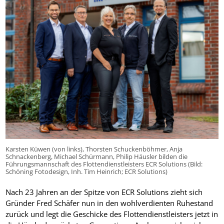
Karsten Küwen (von links), Thorsten Schuckenböhmer, Anja
Schnackenberg, Michael Schürmann, Philip Häusler bilden die
Führungsmannschaft des Flottendienstleisters ECR Solutions (Bild:
Schöning Fotodesign, Inh. Tim Heinrich; ECR Solutions)
Nach 23 Jahren an der Spitze von ECR Solutions zieht sich
Gründer Fred Schäfer nun in den wohlverdienten Ruhestand
zurück und legt die Geschicke des Flottendienstleisters jetzt in