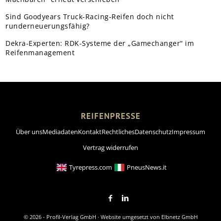
Sind Goodyears Truck-Racing-Reifen doch nicht
runderneuerungsfähig?
Dekra-Experten: RDK-Systeme der „Gamechanger“ im
Reifenmanagement
REIFENPRESSE
Über uns
Mediadaten
Kontakt
Rechtliches
Datenschutz
Impressum
Vertrag widerrufen
Tyrepress.com
PneusNews.it
© 2026 - Profil-Verlag GmbH · Website umgesetzt von
Elbnetz GmbH