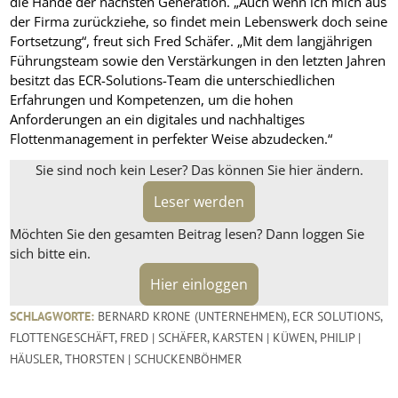
die Hände der nächsten Generation. „Auch wenn ich mich aus
der Firma zurückziehe, so findet mein Lebenswerk doch seine
Fortsetzung“, freut sich Fred Schäfer. „Mit dem langjährigen
Führungsteam sowie den Verstärkungen in den letzten Jahren
besitzt das ECR-Solutions-Team die unterschiedlichen
Erfahrungen und Kompetenzen, um die hohen
Anforderungen an ein digitales und nachhaltiges
Flottenmanagement in perfekter Weise abzudecken.“
Sie sind noch kein Leser? Das können Sie hier ändern.
Leser werden
Möchten Sie den gesamten Beitrag lesen? Dann loggen Sie
sich bitte ein.
Hier einloggen
SCHLAGWORTE:
BERNARD KRONE (UNTERNEHMEN)
,
ECR SOLUTIONS
,
FLOTTENGESCHÄFT
,
FRED | SCHÄFER
,
KARSTEN | KÜWEN
,
PHILIP |
HÄUSLER
,
THORSTEN | SCHUCKENBÖHMER