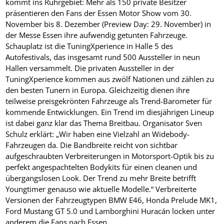
kommt ins Ruhrgebiet: Mehr als 150 private Besitzer
präsentieren den Fans der Essen Motor Show vom 30.
November bis 8. Dezember (Preview Day: 29. November) in
der Messe Essen ihre aufwendig getunten Fahrzeuge.
Schauplatz ist die TuningXperience in Halle 5 des
Autofestivals, das insgesamt rund 500 Aussteller in neun
Hallen versammelt. Die privaten Aussteller in der
TuningXperience kommen aus zwölf Nationen und zählen zu
den besten Tunern in Europa. Gleichzeitig dienen ihre
teilweise preisgekrönten Fahrzeuge als Trend-Barometer für
kommende Entwicklungen. Ein Trend im diesjährigen Lineup
ist dabei ganz klar das Thema Breitbau. Organisator Sven
Schulz erklärt: „Wir haben eine Vielzahl an Widebody-
Fahrzeugen da. Die Bandbreite reicht von sichtbar
aufgeschraubten Verbreiterungen in Motorsport-Optik bis zu
perfekt angespachtelten Bodykits für einen cleanen und
übergangslosen Look. Der Trend zu mehr Breite betrifft
Youngtimer genauso wie aktuelle Modelle.“ Verbreiterte
Versionen der Fahrzeugtypen BMW E46, Honda Prelude MK1,
Ford Mustang GT 5.0 und Lamborghini Huracán locken unter
anderem die Fans nach Essen.