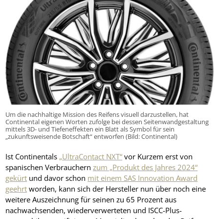
Um die nachhaltige Mission des Reifens visuell darzustellen, hat
Continental eigenen Worten zufolge bei dessen Seitenwandgestaltung
mittels 3D- und Tiefeneffekten ein Blatt als Symbol für sein
„zukunftsweisende Botschaft“ entworfen (Bild: Continental)
Ist Continentals
„UltraContact NXT“
vor Kurzem erst von
spanischen Verbrauchern
zum „Produkt des Jahres 2024“
gekürt
und davor schon
mit einem SAS Innovation Award
geehrt
worden, kann sich der Hersteller nun über noch eine
weitere Auszeichnung für seinen zu 65 Prozent aus
nachwachsenden, wiederverwerteten und ISCC-Plus-