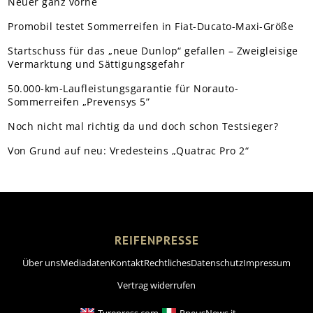
Neuer ganz vorne
Promobil testet Sommerreifen in Fiat-Ducato-Maxi-Größe
Startschuss für das „neue Dunlop“ gefallen – Zweigleisige
Vermarktung und Sättigungsgefahr
50.000-km-Laufleistungsgarantie für Norauto-
Sommerreifen „Prevensys 5”
Noch nicht mal richtig da und doch schon Testsieger?
Von Grund auf neu: Vredesteins „Quatrac Pro 2“
REIFENPRESSE
Über uns
Mediadaten
Kontakt
Rechtliches
Datenschutz
Impressum
Vertrag widerrufen
Tyrepress.com
PneusNews.it