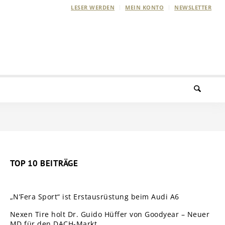
LESER WERDEN
MEIN KONTO
NEWSLETTER
TOP 10 BEITRÄGE
„N’Fera Sport“ ist Erstausrüstung beim Audi A6
Nexen Tire holt Dr. Guido Hüffer von Goodyear – Neuer
MD für den DACH-Markt