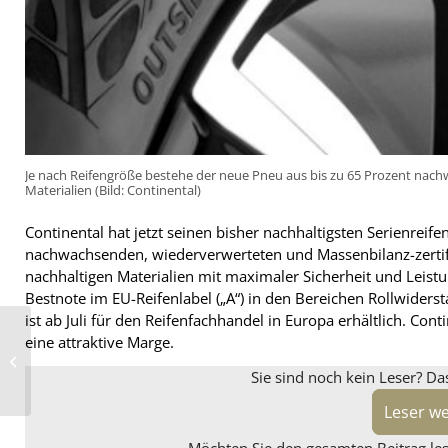
Je nach Reifengröße bestehe der neue Pneu aus bis zu 65 Prozent nach
Materialien (Bild: Continental)
Continental hat jetzt seinen bisher nachhaltigsten Serienreife
nachwachsenden, wiederverwerteten und Massenbilanz-zertifiz
nachhaltigen Materialien mit maximaler Sicherheit und Leist
Bestnote im EU-Reifenlabel („A“) in den Bereichen Rollwide
ist ab Juli für den Reifenfachhandel in Europa erhältlich. Cont
eine attraktive Marge.
Arne Joswig ist neuer
ZDK-Präsident
Sie sind noch kein Leser? Da
Leser w