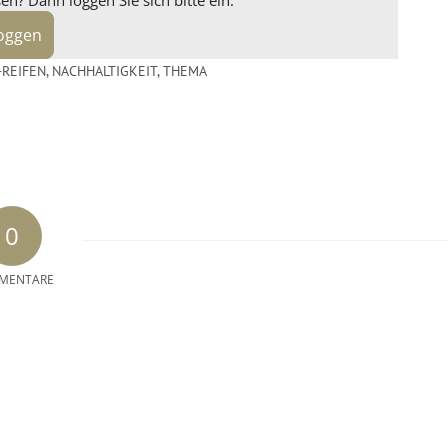
n? Dann loggen Sie sich bitte ein.
loggen
-REIFEN
,
NACHHALTIGKEIT
,
THEMA
0
MENTARE