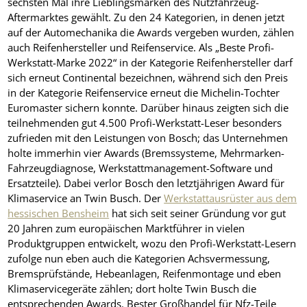
sechsten Mal ihre Lieblingsmarken des Nutzfahrzeug-
Aftermarktes gewählt. Zu den 24 Kategorien, in denen jetzt
auf der Automechanika die Awards vergeben wurden, zählen
auch Reifenhersteller und Reifenservice. Als „Beste Profi-
Werkstatt-Marke 2022“ in der Kategorie Reifenhersteller darf
sich erneut Continental bezeichnen, während sich den Preis
in der Kategorie Reifenservice erneut die Michelin-Tochter
Euromaster sichern konnte. Darüber hinaus zeigten sich die
teilnehmenden gut 4.500 Profi-Werkstatt-Leser besonders
zufrieden mit den Leistungen von Bosch; das Unternehmen
holte immerhin vier Awards (Bremssysteme, Mehrmarken-
Fahrzeugdiagnose, Werkstattmanagement-Software und
Ersatzteile). Dabei verlor Bosch den letztjährigen Award für
Klimaservice an Twin Busch. Der
Werkstattausrüster aus dem
hessischen Bensheim
hat sich seit seiner Gründung vor gut
20 Jahren zum europäischen Marktführer in vielen
Produktgruppen entwickelt, wozu den Profi-Werkstatt-Lesern
zufolge nun eben auch die Kategorien Achsvermessung,
Bremsprüfstände, Hebeanlagen, Reifenmontage und eben
Klimaservicegeräte zählen; dort holte Twin Busch die
entsprechenden Awards. Bester Großhandel für Nfz-Teile