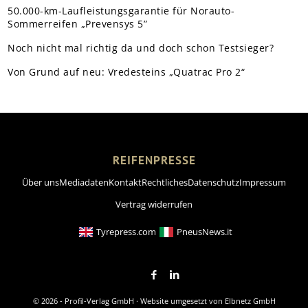
50.000-km-Laufleistungsgarantie für Norauto-
Sommerreifen „Prevensys 5”
Noch nicht mal richtig da und doch schon Testsieger?
Von Grund auf neu: Vredesteins „Quatrac Pro 2“
REIFENPRESSE
Über uns
Mediadaten
Kontakt
Rechtliches
Datenschutz
Impressum
Vertrag widerrufen
Tyrepress.com
PneusNews.it
© 2026 - Profil-Verlag GmbH · Website umgesetzt von
Elbnetz GmbH