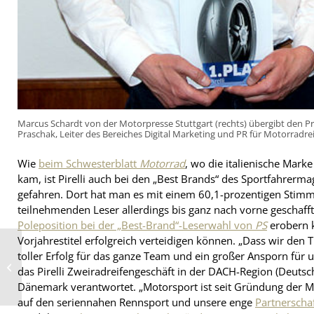
Marcus Schardt von der Motorpresse Stuttgart (rechts) übergibt den Pr
Praschak, Leiter des Bereiches Digital Marketing und PR für Motorradreife
Wie
beim Schwesterblatt
Motorrad
, wo die italienische Mark
kam, ist Pirelli auch bei den „Best Brands“ des Sportfahrerm
gefahren. Dort hat man es mit einem 60,1-prozentigen Stimm
teilnehmenden Leser allerdings bis ganz nach vorne geschafft.
Poleposition bei der „Best-Brand“-Leserwahl von
PS
erobern k
Vorjahrestitel erfolgreich verteidigen können. „Dass wir den 
Reifen Göggel investiert
toller Erfolg für das ganze Team und ein großer Ansporn für un
weiter in
das Pirelli Zweiradreifengeschäft in der DACH-Region (Deuts
Lagerkapazitäten und
eigenen Fuhrpark
Dänemark verantwortet. „Motorsport ist seit Gründung der Ma
auf den seriennahen Rennsport und unsere enge
Partnerscha