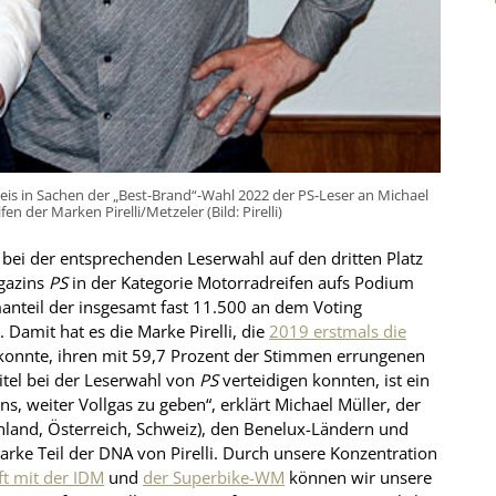
eis in Sachen der „Best-Brand“-Wahl 2022 der PS-Leser an Michael
n der Marken Pirelli/Metzeler (Bild: Pirelli)
e bei der entsprechenden Leserwahl auf den dritten Platz
agazins
PS
in der Kategorie Motorradreifen aufs Podium
anteil der insgesamt fast 11.500 an dem Voting
 Damit hat es die Marke Pirelli, die
2019 erstmals die
onnte, ihren mit 59,7 Prozent der Stimmen errungenen
Titel bei der Leserwahl von
PS
verteidigen konnten, ist ein
s, weiter Vollgas zu geben“, erklärt Michael Müller, der
chland, Österreich, Schweiz), den Benelux-Ländern und
rke Teil der DNA von Pirelli. Durch unsere Konzentration
ft mit der IDM
und
der Superbike-WM
können wir unsere