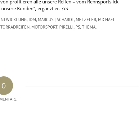
avon profitieren alle unsere Reifen – vom Rennsportslick
 unsere Kunden“, ergänzt er.
cm
ENTWICKLUNG
,
IDM
,
MARCUS | SCHARDT
,
METZELER
,
MICHAEL
TORRADREIFEN
,
MOTORSPORT
,
PIRELLI
,
PS
,
THEMA
,
0
MENTARE