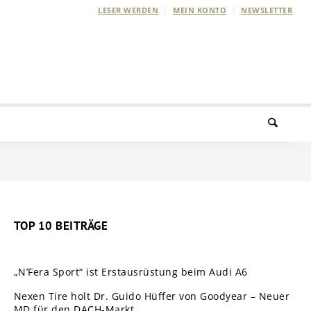
LESER WERDEN
MEIN KONTO
NEWSLETTER
TOP 10 BEITRÄGE
„N’Fera Sport“ ist Erstausrüstung beim Audi A6
Nexen Tire holt Dr. Guido Hüffer von Goodyear – Neuer
MD für den DACH-Markt