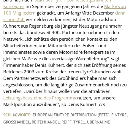
Konzeptes
im September vergangenen Jahres die
Marke von
100 Mitgliedern
geknackt, um Anfang/Mitte Dezember
dann
schon 250
vermelden zu können, ist der Motorradshop
Kuhnert aus Regensburg als jüngster Neuzugang nunmehr
bereits das bundesweit 400. Partnerunternehmen in dem
Netzwerk. „Ich schätze den persönlichen Kontakt zu den
Mitarbeiterinnen und Mitarbeitern des Außen- und
Innendienstes sowie deren Motorradreifenexpertise im
gleichen Maße wie die zuverlässige Warenlieferung“, sagt
Firmeninhaber Denis Kuhnert, der sich seit Eröffnung seines
Betriebes 2003 zum Kreise der treuen Tyre1-Kunden zählt.
Dem Partnernetzwerk des Großhändlers habe man sich
angeschlossen, um die langjährige Zusammenarbeit noch zu
vertiefen. „Darüber hinaus wollen wir die attraktiven
Leistungsbausteine des Programms
nutzen, um unsere
Marktposition auszubauen“, so Denis Kuhnert.
cm
SCHLAGWORTE:
EUROPEAN FINTYRE DISTRIBUTION (EFTD)
,
FINTYRE
,
GROSSHANDEL
,
REIFENHANDEL
,
REIFF
,
TYRE1
,
ÜBERNAHME