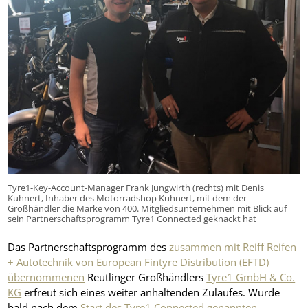
Tyre1-Key-Account-Manager Frank Jungwirth (rechts) mit Denis
Kuhnert, Inhaber des Motorradshop Kuhnert, mit dem der
Großhändler die Marke von 400. Mitgliedsunternehmen mit Blick auf
sein Partnerschaftsprogramm Tyre1 Connected geknackt hat
Das Partnerschaftsprogramm des
zusammen mit Reiff Reifen
+ Autotechnik von European Fintyre Distribution (EFTD)
übernommenen
Reutlinger Großhändlers
Tyre1 GmbH & Co.
KG
erfreut sich eines weiter anhaltenden Zulaufes. Wurde
bald nach dem
Start des Tyre1 Connected genannten