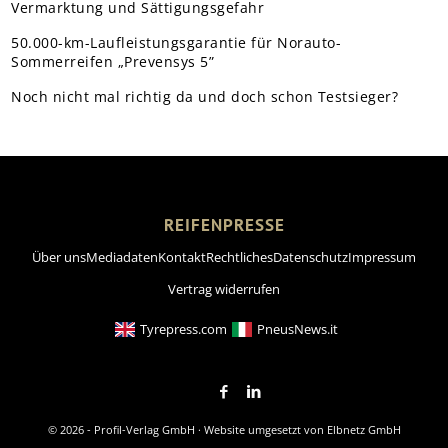
Vermarktung und Sättigungsgefahr
50.000-km-Laufleistungsgarantie für Norauto-
Sommerreifen „Prevensys 5”
Noch nicht mal richtig da und doch schon Testsieger?
REIFENPRESSE
Über uns
Mediadaten
Kontakt
Rechtliches
Datenschutz
Impressum
Vertrag widerrufen
Tyrepress.com
PneusNews.it
© 2026 - Profil-Verlag GmbH · Website umgesetzt von
Elbnetz GmbH