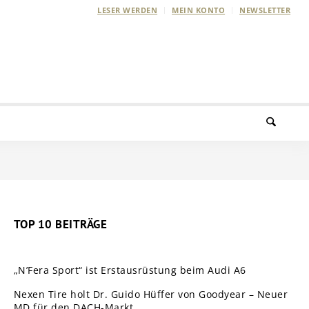
LESER WERDEN
MEIN KONTO
NEWSLETTER
TOP 10 BEITRÄGE
„N’Fera Sport“ ist Erstausrüstung beim Audi A6
Nexen Tire holt Dr. Guido Hüffer von Goodyear – Neuer
MD für den DACH-Markt