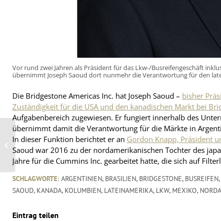
Vor rund zwei Jahren als Präsident für das Lkw-/Busreifengeschäft in
übernimmt Joseph Saoud dort nunmehr die Verantwortung für den lat
Die Bridgestone Americas Inc. hat Joseph Saoud –
bisher Prä
Zuständigkeit für die USA und den kanadischen Markt bei Br
Aufgabenbereich zugewiesen. Er fungiert innerhalb des Unte
übernimmt damit die Verantwortung für die Märkte in Argentin
Erster bzw. weiterer
In dieser Funktion berichtet er an
Gordon Knapp, Präsident un
„Ringtread”-
Franchisepartner in
Saoud war 2016 zu der nordamerikanischen Tochter des japa
Indien
Jahre für die Cummins Inc. gearbeitet hatte, die sich auf Fil
SCHLAGWORTE:
ARGENTINIEN
,
BRASILIEN
,
BRIDGESTONE
,
BUSREIFEN
SAOUD
,
KANADA
,
KOLUMBIEN
,
LATEINAMERIKA
,
LKW
,
MEXIKO
,
NORDA
Eintrag teilen