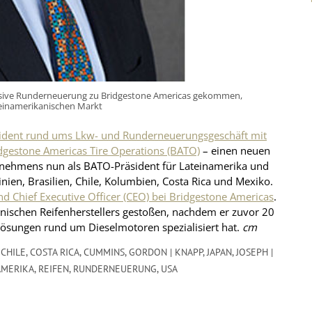
klusive Runderneuerung zu Bridgestone Americas gekommen,
einamerikanischen Markt
sident rund ums Lkw- und Runderneuerungsgeschäft mit
idgestone Americas Tire Operations (BATO)
– einen neuen
rnehmens nun als BATO-Präsident für Lateinamerika und
ien, Brasilien, Chile, Kolumbien, Costa Rica und Mexiko.
d Chief Executive Officer (CEO) bei Bridgestone Americas
.
nischen Reifenherstellers gestoßen, nachdem er zuvor 20
terlösungen rund um Dieselmotoren spezialisiert hat.
cm
,
CHILE
,
COSTA RICA
,
CUMMINS
,
GORDON | KNAPP
,
JAPAN
,
JOSEPH |
MERIKA
,
REIFEN
,
RUNDERNEUERUNG
,
USA