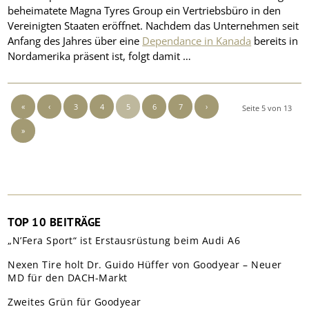
beheimatete Magna Tyres Group ein Vertriebsbüro in den
Vereinigten Staaten eröffnet. Nachdem das Unternehmen seit
Anfang des Jahres über eine
Dependance in Kanada
bereits in
Nordamerika präsent ist, folgt damit …
«
‹
3
4
5
6
7
›
Seite 5 von 13
»
TOP 10 BEITRÄGE
„N’Fera Sport“ ist Erstausrüstung beim Audi A6
Nexen Tire holt Dr. Guido Hüffer von Goodyear – Neuer
MD für den DACH-Markt
Zweites Grün für Goodyear