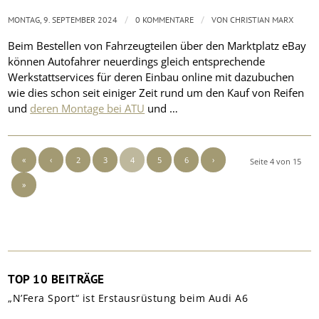
/
/
MONTAG, 9. SEPTEMBER 2024
0 KOMMENTARE
VON
CHRISTIAN MARX
Beim Bestellen von Fahrzeugteilen über den Marktplatz eBay
können Autofahrer neuerdings gleich entsprechende
Werkstattservices für deren Einbau online mit dazubuchen
wie dies schon seit einiger Zeit rund um den Kauf von Reifen
und
deren Montage bei ATU
und …
«
‹
2
3
4
5
6
›
Seite 4 von 15
»
TOP 10 BEITRÄGE
„N’Fera Sport“ ist Erstausrüstung beim Audi A6