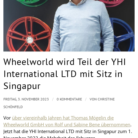
Wheelworld wird Teil der YHI
International LTD mit Sitz in
Singapur
/
/
FREITAG, 3. NOVEMBER 2023
0 KOMMENTARE
VON
CHRISTINE
SCHÖNFELD
Vor
über viereinhalb Jahren hat Thomas Mögelin die
Wheelworld GmbH von Rolf und Sabine Bene übernommen
.
Jetzt hat die YHI International LTD mit Sitz in Singapur zum 1.