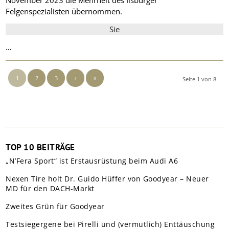
November 2023 die Mehrheit des Ilsburger
Felgenspezialisten übernommen.
Sie
…
1
2
3
›
»
Seite 1 von 8
TOP 10 BEITRÄGE
„N’Fera Sport“ ist Erstausrüstung beim Audi A6
Nexen Tire holt Dr. Guido Hüffer von Goodyear – Neuer
MD für den DACH-Markt
Zweites Grün für Goodyear
Testsiegergene bei Pirelli und (vermutlich) Enttäuschung