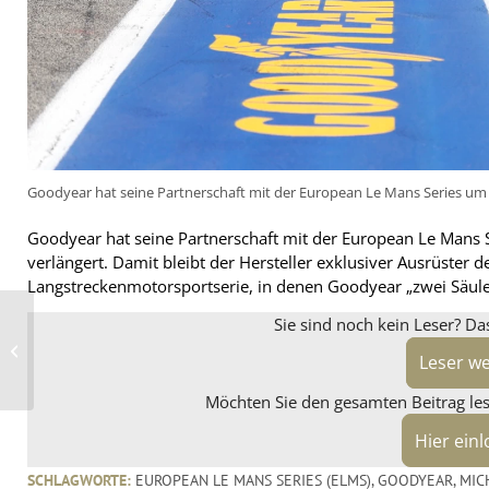
Goodyear hat seine Partnerschaft mit der European Le Mans Series um d
Goodyear hat seine Partnerschaft mit der European Le Mans S
verlängert. Damit bleibt der Hersteller exklusiver Ausrüste
Langstreckenmotorsportserie, in denen Goodyear „zwei Säulen
Sie sind noch kein Leser? Da
Designdetail
Nabenkappe:
Weiterentwicklung bei
Leser w
CMS
Möchten Sie den gesamten Beitrag lese
Hier ein
SCHLAGWORTE:
EUROPEAN LE MANS SERIES (ELMS)
,
GOODYEAR
,
MIC