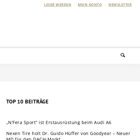
LESER WERDEN
MEIN KONTO
NEWSLETTER
TOP 10 BEITRÄGE
„N’Fera Sport“ ist Erstausrüstung beim Audi A6
Nexen Tire holt Dr. Guido Hüffer von Goodyear – Neuer
MD für den DACH-Markt