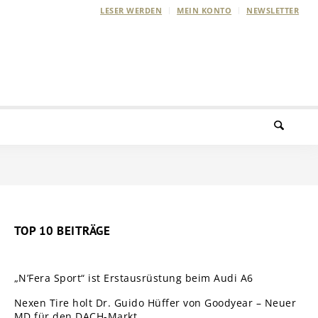
LESER WERDEN
MEIN KONTO
NEWSLETTER
TOP 10 BEITRÄGE
„N’Fera Sport“ ist Erstausrüstung beim Audi A6
Nexen Tire holt Dr. Guido Hüffer von Goodyear – Neuer
MD für den DACH-Markt