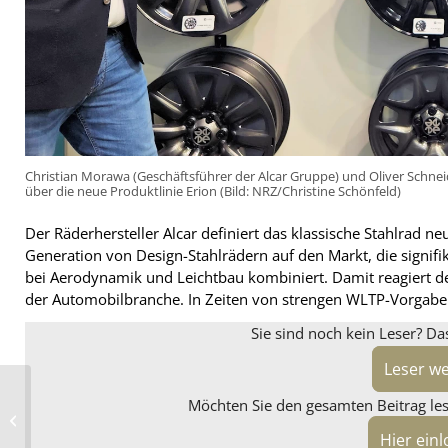
Christian Morawa (Geschäftsführer der Alcar Gruppe) und Oliver Schnei
über die neue Produktlinie Erion (Bild: NRZ/Christine Schönfeld)
Der Räderhersteller Alcar definiert das klassische Stahlrad n
Generation von Design-Stahlrädern auf den Markt, die signif
bei Aerodynamik und Leichtbau kombiniert. Damit reagiert de
der Automobilbranche. In Zeiten von strengen WLTP-Vorgabe
Sie sind noch kein Leser? Da
Leser w
Stabile Besucherzahl
Möchten Sie den gesamten Beitrag lese
bei der „The Tire
Cologne“
Hier ein