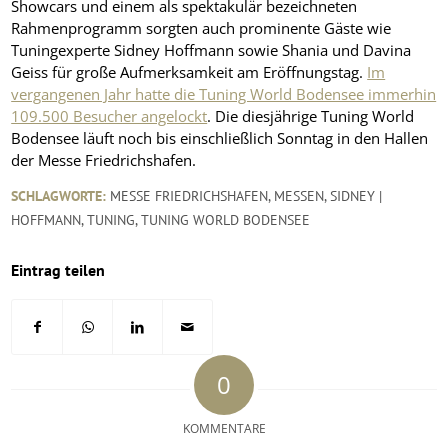
Showcars und einem als spektakulär bezeichneten
Rahmenprogramm sorgten auch prominente Gäste wie
Tuningexperte Sidney Hoffmann sowie Shania und Davina
Geiss für große Aufmerksamkeit am Eröffnungstag.
Im
vergangenen Jahr hatte die Tuning World Bodensee immerhin
109.500 Besucher angelockt
. Die diesjährige Tuning World
Bodensee läuft noch bis einschließlich Sonntag in den Hallen
der Messe Friedrichshafen.
SCHLAGWORTE:
MESSE FRIEDRICHSHAFEN
,
MESSEN
,
SIDNEY |
HOFFMANN
,
TUNING
,
TUNING WORLD BODENSEE
Eintrag teilen
0
KOMMENTARE