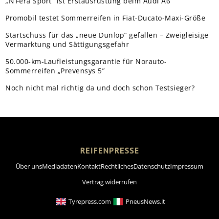
„N’Fera Sport“ ist Erstausrüstung beim Audi A6
Promobil testet Sommerreifen in Fiat-Ducato-Maxi-Größe
Startschuss für das „neue Dunlop“ gefallen – Zweigleisige
Vermarktung und Sättigungsgefahr
50.000-km-Laufleistungsgarantie für Norauto-
Sommerreifen „Prevensys 5”
Noch nicht mal richtig da und doch schon Testsieger?
REIFENPRESSE
Über uns
Mediadaten
Kontakt
Rechtliches
Datenschutz
Impressum
Vertrag widerrufen
Tyrepress.com
PneusNews.it