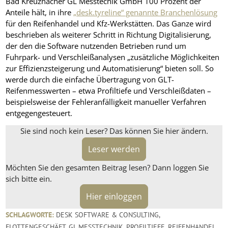
Bad Kreuznacher GL Messtechik GmbH 100 Prozent der
Anteile hält, in ihre
„desk.tyreline“ genannte Branchenlösung
für den Reifenhandel und Kfz-Werkstätten. Das Ganze wird
beschrieben als weiterer Schritt in Richtung Digitalisierung,
der den die Software nutzenden Betrieben rund um
Fuhrpark- und Verschleißanalysen „zusätzliche Möglichkeiten
zur Effizienzsteigerung und Automatisierung“ bieten soll. So
werde durch die einfache Übertragung von GLT-
Reifenmesswerten – etwa Profiltiefe und Verschleißdaten –
beispielsweise der Fehleranfälligkeit manueller Verfahren
entgegengesteuert.
Sie sind noch kein Leser? Das können Sie hier ändern.
Leser werden
Möchten Sie den gesamten Beitrag lesen? Dann loggen Sie
sich bitte ein.
Hier einloggen
SCHLAGWORTE:
DESK SOFTWARE & CONSULTING
,
FLOTTENGESCHÄFT
,
GL MESSTECHNIK
,
PROFILTIEFE
,
REIFENHANDEL
,