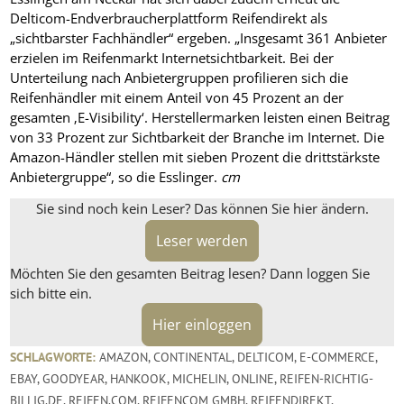
Delticom-Endverbraucherplattform Reifendirekt als
„sichtbarster Fachhändler“ ergeben. „Insgesamt 361 Anbieter
erzielen im Reifenmarkt Internetsichtbarkeit. Bei der
Unterteilung nach Anbietergruppen profilieren sich die
Reifenhändler mit einem Anteil von 45 Prozent an der
gesamten ‚E-Visibility‘. Herstellermarken leisten einen Beitrag
von 33 Prozent zur Sichtbarkeit der Branche im Internet. Die
Amazon-Händler stellen mit sieben Prozent die drittstärkste
Anbietergruppe“, so die Esslinger.
cm
Sie sind noch kein Leser? Das können Sie hier ändern.
Leser werden
Möchten Sie den gesamten Beitrag lesen? Dann loggen Sie
sich bitte ein.
Hier einloggen
SCHLAGWORTE:
AMAZON
,
CONTINENTAL
,
DELTICOM
,
E-COMMERCE
,
EBAY
,
GOODYEAR
,
HANKOOK
,
MICHELIN
,
ONLINE
,
REIFEN-RICHTIG-
BILLIG.DE
,
REIFEN.COM
,
REIFENCOM GMBH
,
REIFENDIREKT
,