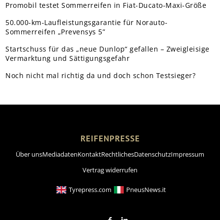
Promobil testet Sommerreifen in Fiat-Ducato-Maxi-Größe
50.000-km-Laufleistungsgarantie für Norauto-
Sommerreifen „Prevensys 5”
Startschuss für das „neue Dunlop“ gefallen – Zweigleisige
Vermarktung und Sättigungsgefahr
Noch nicht mal richtig da und doch schon Testsieger?
REIFENPRESSE
Über uns
Mediadaten
Kontakt
Rechtliches
Datenschutz
Impressum
Vertrag widerrufen
Tyrepress.com
PneusNews.it