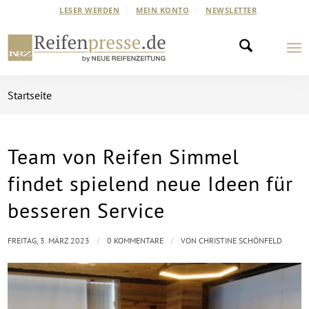
LESER WERDEN
MEIN KONTO
NEWSLETTER
Startseite
Team von Reifen Simmel
findet spielend neue Ideen für
besseren Service
/
/
FREITAG, 3. MÄRZ 2023
0 KOMMENTARE
VON
CHRISTINE SCHÖNFELD