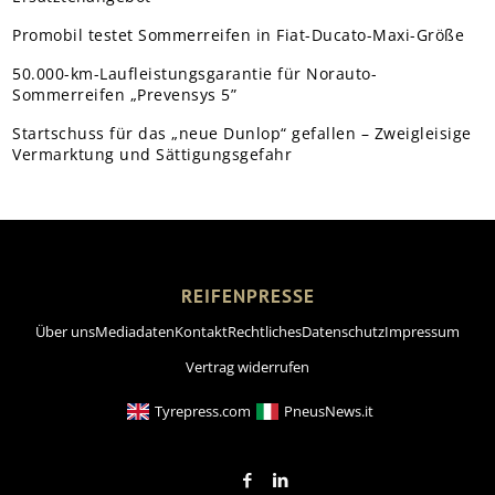
Promobil testet Sommerreifen in Fiat-Ducato-Maxi-Größe
50.000-km-Laufleistungsgarantie für Norauto-
Sommerreifen „Prevensys 5”
Startschuss für das „neue Dunlop“ gefallen – Zweigleisige
Vermarktung und Sättigungsgefahr
REIFENPRESSE
Über uns
Mediadaten
Kontakt
Rechtliches
Datenschutz
Impressum
Vertrag widerrufen
Tyrepress.com
PneusNews.it