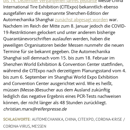
bis 14. Dezember vergangenen Jahres geplante
Messe China
International Tire Exhibition (CITExpo) bekanntlich ebenso
ausgefallen wir die sogenannte Shenzhen-Edition der
Automechanika Shanghai
zunächst abgesagt worden
war.
Nachdem im Reich der Mitte zum 8. Januar jedoch die COVID-
19-Restriktionen gelockert und unter anderem bisherige
Quarantänevorschriften auslaufen werden, haben die
jeweiligen Organisatoren beider Messen nunmehr die neuen
Termine für sie bekannt gegeben. Die Automechanika
Shanghai soll demnach vom 15. bis zum 18. Februar im
Shenzhen World Exhibition & Convention Center stattfinden,
während die CITExpo nach derzeitigem Planungsstand vom 4.
bis zum 6. September im Shanghai World Expo Exhibition
and Convention Center ausgerichtet wird. Wie es heißt,
müssen (Messe-)Besucher aus dem Ausland zukünftig
lediglich das negative Ergebnis eines PCR-Tests nachweisen
können, der nicht länger als 48 Stunden zurückliegt.
christian.marx@reifenpresse.de
SCHLAGWORTE:
AUTOMECHANIKA
,
CHINA
,
CITEXPO
,
CORONA-KRISE /
CORONA-VIRUS
,
MESSEN