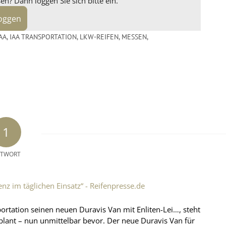
n? Dann loggen Sie sich bitte ein.
loggen
AA
,
IAA TRANSPORTATION
,
LKW-REIFEN
,
MESSEN
,
1
TWORT
nz im täglichen Einsatz“ - Reifenpresse.de
rtation seinen neuen Duravis Van mit Enliten-Lei…, steht
plant – nun unmittelbar bevor. Der neue Duravis Van für