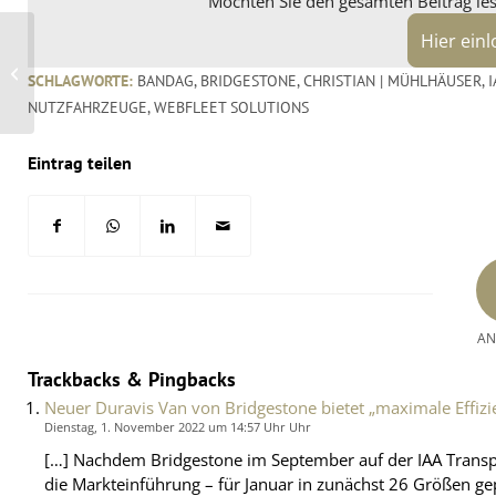
Möchten Sie den gesamten Beitrag lese
Hier ein
EZ-sensor® GO mit
Gummiventil und
SCHLAGWORTE:
BANDAG
,
BRIDGESTONE
,
CHRISTIAN | MÜHLHÄUSER
,
I
Vorteilspakete von
Schrader
NUTZFAHRZEUGE
,
WEBFLEET SOLUTIONS
Eintrag teilen
AN
Trackbacks & Pingbacks
Neuer Duravis Van von Bridgestone bietet „maximale Effizie
Dienstag, 1. November 2022 um 14:57 Uhr Uhr
[…] Nachdem Bridgestone im September auf der IAA Transpo
die Markteinführung – für Januar in zunächst 26 Größen ge