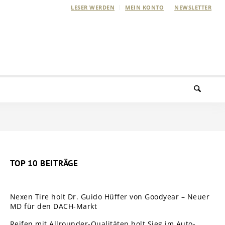
LESER WERDEN
MEIN KONTO
NEWSLETTER
TOP 10 BEITRÄGE
Nexen Tire holt Dr. Guido Hüffer von Goodyear – Neuer
MD für den DACH-Markt
Reifen mit Allrounder-Qualitäten holt Sieg im Auto-