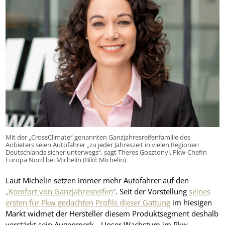
Mit der „CrossClimate“ genannten Ganzjahresreifenfamilie des
Anbieters seien Autofahrer „zu jeder Jahreszeit in vielen Regionen
Deutschlands sicher unterwegs“, sagt Theres Gosztonyi, Pkw-Chefin
Europa Nord bei Michelin (Bild: Michelin)
Laut Michelin setzen immer mehr Autofahrer auf den
„Komfort von Ganzjahresreifen“
. Seit der Vorstellung
seines
ersten für Pkw gedachten Profils dieser Gattung
im hiesigen
Markt widmet der Hersteller diesem Produktsegment deshalb
verstärkt sein Augenmerk. „Unser Wachstum im Pkw-