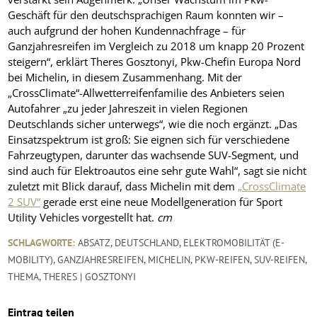
Geschäft für den deutschsprachigen Raum konnten wir –
auch aufgrund der hohen Kundennachfrage – für
Ganzjahresreifen im Vergleich zu 2018 um knapp 20 Prozent
steigern“, erklärt Theres Gosztonyi, Pkw-Chefin Europa Nord
bei Michelin, in diesem Zusammenhang. Mit der
„CrossClimate“-Allwetterreifenfamilie des Anbieters seien
Autofahrer „zu jeder Jahreszeit in vielen Regionen
Deutschlands sicher unterwegs“, wie die noch ergänzt. „Das
Einsatzspektrum ist groß: Sie eignen sich für verschiedene
Fahrzeugtypen, darunter das wachsende SUV-Segment, und
sind auch für Elektroautos eine sehr gute Wahl“, sagt sie nicht
zuletzt mit Blick darauf, dass Michelin mit dem
„CrossClimate
2 SUV“
gerade erst eine neue Modellgeneration für Sport
Utility Vehicles vorgestellt hat.
cm
SCHLAGWORTE:
ABSATZ
,
DEUTSCHLAND
,
ELEKTROMOBILITÄT (E-
MOBILITY)
,
GANZJAHRESREIFEN
,
MICHELIN
,
PKW-REIFEN
,
SUV-REIFEN
,
THEMA
,
THERES | GOSZTONYI
Eintrag teilen