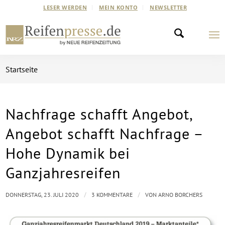
LESER WERDEN
MEIN KONTO
NEWSLETTER
Startseite
Nachfrage schafft Angebot,
sagt:
sagt:
sagt:
Angebot schafft Nachfrage –
Hohe Dynamik bei
Ganzjahresreifen
/
/
DONNERSTAG, 23. JULI 2020
3 KOMMENTARE
VON
ARNO BORCHERS