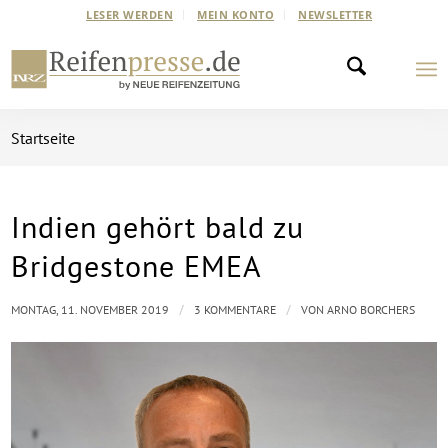
LESER WERDEN
MEIN KONTO
NEWSLETTER
Startseite
Indien gehört bald zu
sagt:
sagt:
sagt:
Bridgestone EMEA
/
/
MONTAG, 11. NOVEMBER 2019
3 KOMMENTARE
VON
ARNO BORCHERS