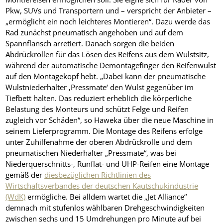
Pkw, SUVs und Transportern und – verspricht der Anbieter –
„ermöglicht ein noch leichteres Montieren“. Dazu werde das
Rad zunächst pneumatisch angehoben und auf dem
Spannflansch arretiert. Danach sorgen die beiden
Abdrückrollen für das Lösen des Reifens aus dem Wulstsitz,
während der automatische Demontagefinger den Reifenwulst
auf den Montagekopf hebt. „Dabei kann der pneumatische
Wulstniederhalter ‚Pressmate‘ den Wulst gegenüber im
Tiefbett halten. Das reduziert erheblich die körperliche
Belastung des Monteurs und schützt Felge und Reifen
zugleich vor Schäden“, so Haweka über die neue Maschine in
seinem Lieferprogramm. Die Montage des Reifens erfolge
unter Zuhilfenahme der oberen Abdrückrolle und dem
pneumatischen Niederhalter „Pressmate“, was bei
Niederquerschnitts-, Runflat- und UHP-Reifen eine Montage
gemäß der
diesbezüglichen Richtlinien des
Wirtschaftsverbandes der deutschen Kautschukindustrie
(WdK)
ermögliche. Bei alldem wartet die „Jet Alliance“
demnach mit stufenlos wählbaren Drehgeschwindigkeiten
zwischen sechs und 15 Umdrehungen pro Minute auf bei