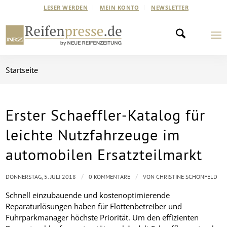
LESER WERDEN
MEIN KONTO
NEWSLETTER
Startseite
Erster Schaeffler-Katalog für
leichte Nutzfahrzeuge im
automobilen Ersatzteilmarkt
/
/
DONNERSTAG, 5. JULI 2018
0 KOMMENTARE
VON
CHRISTINE SCHÖNFELD
Schnell einzubauende und kostenoptimierende
Reparaturlösungen haben für Flottenbetreiber und
Fuhrparkmanager höchste Priorität. Um den effizienten