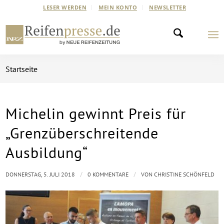
LESER WERDEN
MEIN KONTO
NEWSLETTER
Startseite
Michelin gewinnt Preis für
„Grenzüberschreitende
Ausbildung“
/
/
DONNERSTAG, 5. JULI 2018
0 KOMMENTARE
VON
CHRISTINE SCHÖNFELD