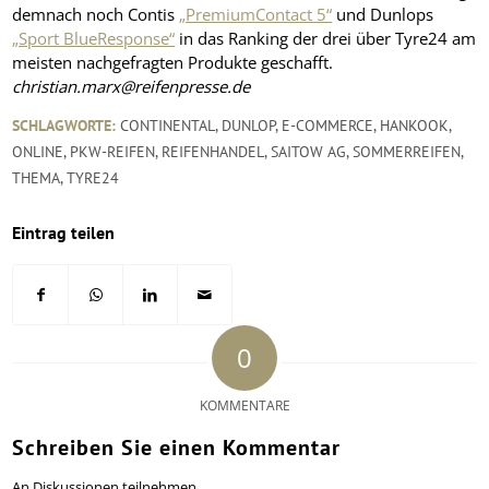
demnach noch Contis
„PremiumContact 5“
und Dunlops
„Sport BlueResponse“
in das Ranking der drei über Tyre24 am
meisten nachgefragten Produkte geschafft.
christian.marx@reifenpresse.de
SCHLAGWORTE:
CONTINENTAL
,
DUNLOP
,
E-COMMERCE
,
HANKOOK
,
ONLINE
,
PKW-REIFEN
,
REIFENHANDEL
,
SAITOW AG
,
SOMMERREIFEN
,
THEMA
,
TYRE24
Eintrag teilen
0
KOMMENTARE
Schreiben Sie einen Kommentar
An Diskussionen teilnehmen