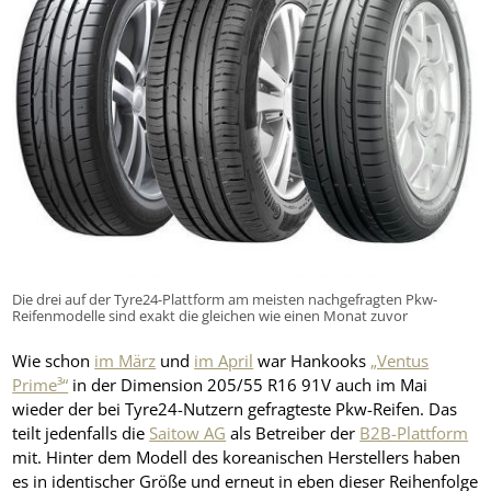
Die drei auf der Tyre24-Plattform am meisten nachgefragten Pkw-
Reifenmodelle sind exakt die gleichen wie einen Monat zuvor
Wie schon
im März
und
im April
war Hankooks
„Ventus
Prime³“
in der Dimension 205/55 R16 91V auch im Mai
wieder der bei Tyre24-Nutzern gefragteste Pkw-Reifen. Das
teilt jedenfalls die
Saitow AG
als Betreiber der
B2B-Plattform
mit. Hinter dem Modell des koreanischen Herstellers haben
es in identischer Größe und erneut in eben dieser Reihenfolge