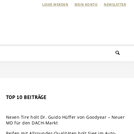
LESER WERDEN
MEIN KONTO
NEWSLETTER
TOP 10 BEITRÄGE
Nexen Tire holt Dr. Guido Hüffer von Goodyear – Neuer
MD für den DACH-Markt
Reifen mit Allrounder-Qualitäten holt Sieg im Auto-