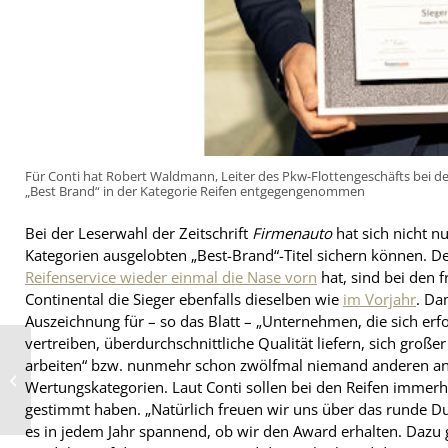
Für Conti hat Robert Waldmann, Leiter des Pkw-Flottengeschäfts bei de
„Best Brand“ in der Kategorie Reifen entgegengenommen
Bei der Leserwahl der Zeitschrift
Firmenauto
hat sich nicht n
Kategorien ausgelobten „Best-Brand“-Titel sichern können. 
Reifenservice wieder einmal die Nase vorn
hat, sind bei den 
Continental die Sieger ebenfalls dieselben wie
im Vorjahr
. Da
Auszeichnung für – so das Blatt – „Unternehmen, die sich erf
vertreiben, überdurchschnittliche Qualität liefern, sich gro
Premiere des neuen
arbeiten“ bzw. nunmehr schon zwölfmal niemand anderen an s
TyreSystem-
Wertungskategorien. Laut Conti sollen bei den Reifen immerh
Felgenberatungsmoduls
bei der „Tire Cologne...
gestimmt haben. „Natürlich freuen wir uns über das runde 
es in jedem Jahr spannend, ob wir den Award erhalten. Dazu