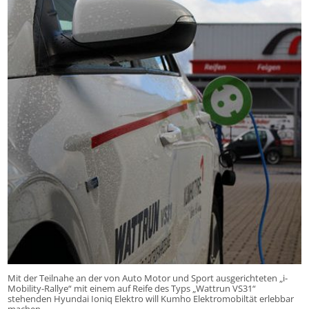
Mit der Teilnahe an der von Auto Motor und Sport ausgerichteten „i-
Mobility-Rallye“ mit einem auf Reife des Typs „Wattrun VS31“
stehenden Hyundai Ioniq Elektro will Kumho Elektromobiltät erlebbar