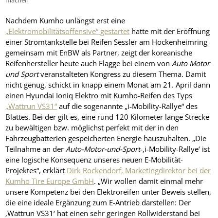
machen
Nachdem Kumho unlängst erst eine
„Elektromobilitätsoffensive“ gestartet
hatte mit der Eröffnung
einer Stromtankstelle bei Reifen Sessler am Hockenheimring
gemeinsam mit EnBW als Partner, zeigt der koreanische
Reifenhersteller heute auch Flagge bei einem von
Auto Motor
und Sport
veranstalteten Kongress zu diesem Thema. Damit
nicht genug, schickt in knapp einem Monat am 21. April dann
einen Hyundai Ioniq Elektro mit Kumho-Reifen des Typs
„Wattrun VS31“
auf die sogenannte „i-Mobility-Rallye“ des
Blattes. Bei der gilt es, eine rund 120 Kilometer lange Strecke
zu bewältigen bzw. möglichst perfekt mit der in den
Fahrzeugbatterien gespeicherten Energie hauszuhalten. „Die
Teilnahme an der
Auto-Motor-und-Sport
-‚i-Mobility-Rallye‘ ist
eine logische Konsequenz unseres neuen E-Mobilität-
Projektes“, erklärt
Dirk Rockendorf, Marketingdirektor bei der
Kumho Tire Europe GmbH
. „Wir wollen damit einmal mehr
unsere Kompetenz bei den Elektroreifen unter Beweis stellen,
die eine ideale Ergänzung zum E-Antrieb darstellen: Der
‚Wattrun VS31‘ hat einen sehr geringen Rollwiderstand bei