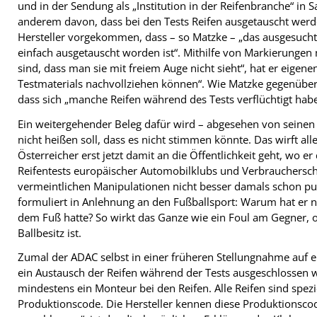
und in der Sendung als „Institution in der Reifenbranche“ in S
anderem davon, dass bei den Tests Reifen ausgetauscht werde
Hersteller vorgekommen, dass – so Matzke – „das ausgesucht
einfach ausgetauscht worden ist“. Mithilfe von Markierungen 
sind, dass man sie mit freiem Auge nicht sieht“, hat er eig
Testmaterials nachvollziehen können“. Wie Matzke gegenüber 
dass sich „manche Reifen während des Tests verflüchtigt habe
Ein weitergehender Beleg dafür wird – abgesehen von seinen Ä
nicht heißen soll, dass es nicht stimmen könnte. Das wirft al
Österreicher erst jetzt damit an die Öffentlichkeit geht, wo 
Reifentests europäischer Automobilklubs und Verbraucherschu
vermeintlichen Manipulationen nicht besser damals schon p
formuliert in Anlehnung an den Fußballsport: Warum hat er ni
dem Fuß hatte? So wirkt das Ganze wie ein Foul am Gegner, 
Ballbesitz ist.
Zumal der ADAC selbst in einer früheren Stellungnahme auf
ein Austausch der Reifen während der Tests ausgeschlossen w
mindestens ein Monteur bei den Reifen. Alle Reifen sind spezi
Produktionscode. Die Hersteller kennen diese Produktionscode