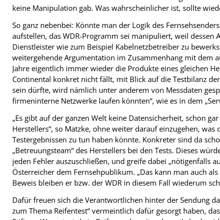
keine Manipulation gab. Was wahrscheinlicher ist, sollte wied
So ganz nebenbei: Könnte man der Logik des Fernsehsenders
aufstellen, das WDR-Programm sei manipuliert, weil dessen Au
Dienstleister wie zum Beispiel Kabelnetzbetreiber zu bewerkst
weitergehende Argumentation im Zusammenhang mit dem aus se
Jahre eigentlich immer wieder die Produkte eines gleichen Her
Continental konkret nicht fällt, mit Blick auf die Testbilanz
sein dürfte, wird nämlich unter anderem von Messdaten ges
firmeninterne Netzwerke laufen könnten“, wie es in dem „Servi
„Es gibt auf der ganzen Welt keine Datensicherheit, schon gar
Herstellers“, so Matzke, ohne weiter darauf einzugehen, was 
Testergebnissen zu tun haben könnte. Konkreter sind da sch
„Betreuungsteam“ des Herstellers bei den Tests. Dieses wür
jeden Fehler auszuschließen, und greife dabei „nötigenfalls au
Österreicher dem Fernsehpublikum. „Das kann man auch als M
Beweis bleiben er bzw. der WDR in diesem Fall wiederum sch
Dafür freuen sich die Verantwortlichen hinter der Sendung dar
zum Thema Reifentest“ vermeintlich dafür gesorgt haben, d