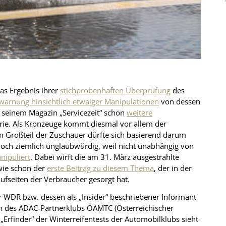
das Ergebnis ihrer
stichprobenhaften Überprüfung
des
warnung hinsichtlich etwaiger Manipulationen
von dessen
 seinem Magazin „Servicezeit“ schon
weitere
trie. Als Kronzeuge kommt diesmal vor allem der
 Großteil der Zuschauer dürfte sich basierend darum
doch ziemlich unglaubwürdig, weil nicht unabhängig von
nipuliert
. Dabei wirft die am 31. März ausgestrahlte
wie schon der
erste Beitrag zu diesem Thema
, der in der
ufseiten der Verbraucher gesorgt hat.
r WDR bzw. dessen als „Insider“ beschriebener Informant
en des ADAC-Partnerklubs ÖAMTC (Österreichischer
 „Erfinder“ der Winterreifentests der Automobilklubs sieht