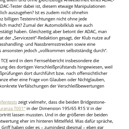
ADAC-Tester dabei ist, diesem etwaige Manipulationen
rklich auszugehen? Ist es zudem nicht ohnehin
nz billigen Testeinrichtungen nicht ohne jede
glich macht? Zumal der Automobilklub wie auch
tätigt haben. Gleichzeitig aber betont der ADAC, man
hat der „Servicezeit“-Redaktion gesagt, der Klub nutze auf
asshandling- und Nassbremsstrecken sowie eine
ts ansonsten jedoch „vollkommen selbstständig durch“.
s TCE wird in dem Fernsehbericht insbesondere die
g des dortigen Verschleißprüfstands hingewiesen, weil
ßprüfungen dort durchführt bzw. nach offensichtlicher
anze eher eine Frage von Glauben oder Nichtglauben,
e konkrete Verfälschungen der Verschleißbewertungen
ifentests
zeigt vielmehr, dass die beiden Bridgestone-
uranza T001“
in der Dimension 195/65 R15 V in der
rtritt lassen mussten. Und in der größeren der beiden
wertung eher im hinteren Mittelfeld. Was dafür spräche,
m Griff haben oder es – zumindest diesmal – eben gar