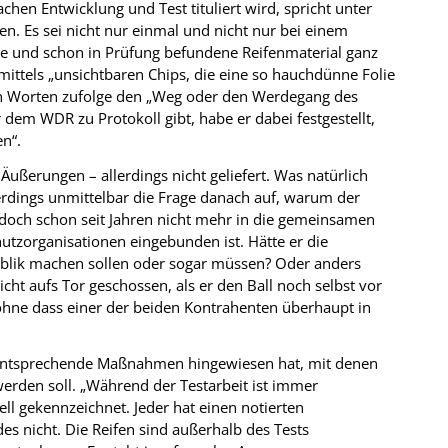
achen Entwicklung und Test tituliert wird, spricht unter
n. Es sei nicht nur einmal und nicht nur bei einem
e und schon in Prüfung befundene Reifenmaterial ganz
mittels „unsichtbaren Chips, die eine so hauchdünne Folie
enen Worten zufolge den „Weg oder den Werdegang des
dem WDR zu Protokoll gibt, habe er dabei festgestellt,
n“.
ußerungen – allerdings nicht geliefert. Was natürlich
lerdings unmittelbar die Frage danach auf, warum der
er doch schon seit Jahren nicht mehr in die gemeinsamen
tzorganisationen eingebunden ist. Hätte er die
ublik machen sollen oder sogar müssen? Oder anders
cht aufs Tor geschossen, als er den Ball noch selbst vor
ohne dass einer der beiden Kontrahenten überhaupt in
 entsprechende Maßnahmen hingewiesen hat, mit denen
erden soll. „Während der Testarbeit ist immer
ell gekennzeichnet. Jeder hat einen notierten
s nicht. Die Reifen sind außerhalb des Tests