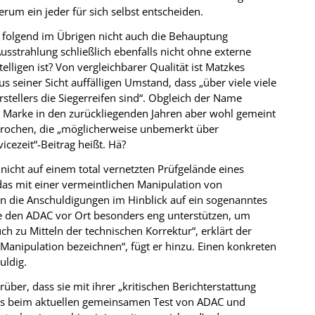
erum ein jeder für sich selbst entscheiden.
 folgend im Übrigen nicht auch die Behauptung
sstrahlung schließlich ebenfalls nicht ohne externe
elligen ist? Von vergleichbarer Qualität ist Matzkes
iner Sicht auffälligen Umstand, dass „über viele viele
stellers die Siegerreifen sind“. Obgleich der Name
 der Marke in den zurückliegenden Jahren aber wohl gemeint
prochen, die „möglicherweise unbemerkt über
cezeit“-Beitrag heißt. Hä?
 nicht auf einem total vernetzten Prüfgelände eines
das mit einer vermeintlichen Manipulation von
on die Anschuldigungen im Hinblick auf ein sogenanntes
de den ADAC vor Ort besonders eng unterstützen, um
ch zu Mitteln der technischen Korrektur“, erklärt der
anipulation bezeichnen“, fügt er hinzu. Einen konkreten
uldig.
über, dass sie mit ihrer „kritischen Berichterstattung
ass beim aktuellen gemeinsamen Test von ADAC und