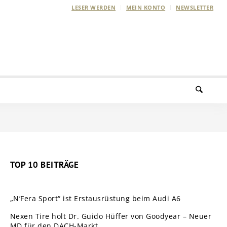
LESER WERDEN
MEIN KONTO
NEWSLETTER
TOP 10 BEITRÄGE
„N’Fera Sport“ ist Erstausrüstung beim Audi A6
Nexen Tire holt Dr. Guido Hüffer von Goodyear – Neuer
MD für den DACH-Markt