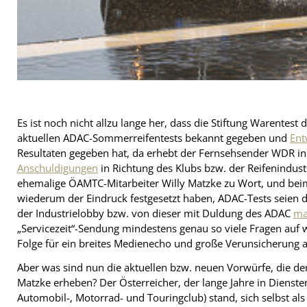
Es ist noch nicht allzu lange her, dass die Stiftung Warentest 
aktuellen ADAC-Sommerreifentests bekannt gegeben und
Ent
Resultaten gegeben hat, da erhebt der Fernsehsender WDR in
Anschuldigungen
in Richtung des Klubs bzw. der Reifenindus
ehemalige ÖAMTC-Mitarbeiter Willy Matzke zu Wort, und beim
wiederum der Eindruck festgesetzt haben, ADAC-Tests seien 
der Industrielobby bzw. von dieser mit Duldung des ADAC
ma
„Servicezeit“-Sendung mindestens genau so viele Fragen auf 
Folge für ein breites Medienecho und große Verunsicherung a
Aber was sind nun die aktuellen bzw. neuen Vorwürfe, die de
Matzke erheben? Der Österreicher, der lange Jahre in Dienst
Automobil-, Motorrad- und Touringclub) stand, sich selbst als