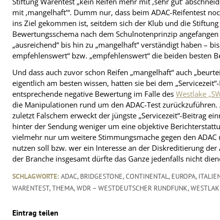
Stiftung Warentest „kein Reifen mehr mit ‚sehr gut’ abschneid
mit ‚mangelhaft’“. Dumm nur, dass beim ADAC-Reifentest noc
ins Ziel gekommen ist, seitdem sich der Klub und die Stiftun
Bewertungsschema nach dem Schulnotenprinzip angefangen be
„ausreichend“ bis hin zu „mangelhaft“ verständigt haben – b
empfehlenswert“ bzw. „empfehlenswert“ die beiden besten B
Und dass auch zuvor schon Reifen „mangelhaft“ auch „beurte
eigentlich am besten wissen, hatten sie bei dem „Servicezeit
entsprechende negative Bewertung im Falle des
Westlake „S
die Manipulationen rund um den ADAC-Test zurückzuführen. 
zuletzt Falschem erweckt der jüngste „Servicezeit“-Beitrag e
hinter der Sendung weniger um eine objektive Berichterstat
vielmehr nur um weitere Stimmungsmache gegen den ADAC und
nutzen soll bzw. wer ein Interesse an der Diskreditierung d
der Branche insgesamt dürfte das Ganze jedenfalls nicht die
SCHLAGWORTE:
ADAC
,
BRIDGESTONE
,
CONTINENTAL
,
EUROPA
,
ITALIE
WARENTEST
,
THEMA
,
WDR – WESTDEUTSCHER RUNDFUNK
,
WESTLAK
Eintrag teilen