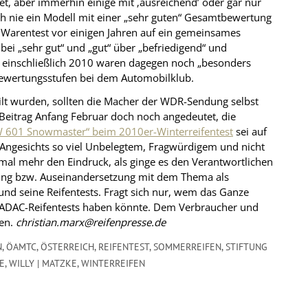
et, aber immerhin einige mit ‚ausreichend’ oder gar nur
h nie ein Modell mit einer „sehr guten“ Gesamtbewertung
g Warentest vor einigen Jahren auf ein gemeinsames
i „sehr gut“ und „gut“ über „befriedigend“ und
is einschließlich 2010 waren dagegen noch „besonders
ewertungsstufen bei dem Automobilklub.
ilt wurden, sollten die Macher der WDR-Sendung selbst
“-Beitrag Anfang Februar doch noch angedeutet, die
W 601 Snowmaster“ beim 2010er-Winterreifentest
sei auf
Angesichts so viel Unbelegtem, Fragwürdigem und nicht
inmal mehr den Eindruck, als ginge es den Verantwortlichen
tung bzw. Auseinandersetzung mit dem Thema als
 seine Reifentests. Fragt sich nur, wem das Ganze
er ADAC-Reifentests haben könnte. Dem Verbraucher und
nen.
christian.marx@reifenpresse.de
N
,
ÖAMTC
,
ÖSTERREICH
,
REIFENTEST
,
SOMMERREIFEN
,
STIFTUNG
E
,
WILLY | MATZKE
,
WINTERREIFEN