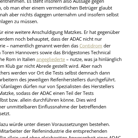
u entnehmen. Es steht insofern also Aussage gegen
en, ob man eher einem vermeintlichen Betrüger glaubt
nah aber nichts dagegen unternahm und insofern selbst
chlagen zu müssen.
für eine weitere Anschuldigung Matzkes. Er hat gegenüber
rdem noch behauptet, dass der ADAC nicht nur
trie – namentlich genannt werden das
Contidrom
der
n Toren Hannovers sowie das Bridgestones Technical
he Rom in Italien
angegliederte
– nutze, was ja hinlänglich
m Klub gar nicht Abrede gestellt wird. Aber nach
chers werden vor Ort die Tests selbst demnach dann
rbeitern des jeweiligen Reifenherstellers durchgeführt.
rüfanlagen dürfen nur von Spezialisten des Herstellers
Matzke, sodass der ADAC einen Teil der Tests
lbst bzw. allein durchführen könne. Dies wird
iner unmittelbaren Einflussnahme der betreffenden
etzt.
 dazu würde unter diesen Voraussetzungen bestehen.
Mitarbeiter der Reifenindustrie die entsprechenden
lig allein und ohne gleichzeitige Anwesenheit eines ADAC-