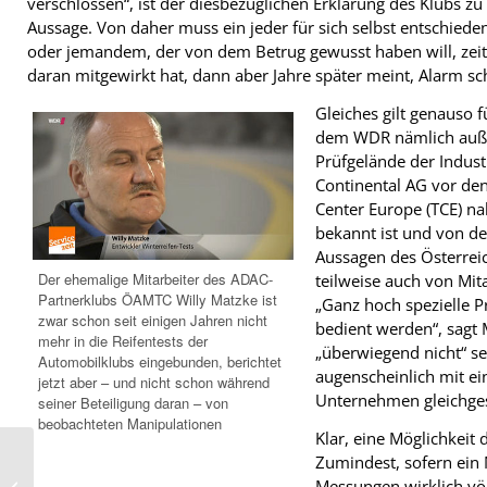
verschlossen“, ist der diesbezüglichen Erklärung des Klubs z
Aussage. Von daher muss ein jeder für sich selbst entschied
oder jemandem, der von dem Betrug gewusst haben will, zeit
daran mitgewirkt hat, dann aber Jahre später meint, Alarm s
Gleiches gilt genauso 
dem WDR nämlich auße
Prüfgelände der Indus
Continental AG vor de
Center Europe (TCE) na
bekannt ist und von de
Aussagen des Österrei
Der ehemalige Mitarbeiter des ADAC-
teilweise auch von Mita
Partnerklubs ÖAMTC Willy Matzke ist
„Ganz hoch spezielle P
zwar schon seit einigen Jahren nicht
bedient werden“, sagt 
mehr in die Reifentests der
„überwiegend nicht“ se
Automobilklubs eingebunden, berichtet
augenscheinlich mit e
jetzt aber – und nicht schon während
Unternehmen gleichges
seiner Beteiligung daran – von
beobachteten Manipulationen
Klar, eine Möglichkeit
Zumindest, sofern ein 
Joint-Venture-Ende:
Messungen wirklich völ
Bleibt Marke Dunlop im