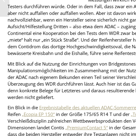
Goodyear-Sortiment?
Testers durchführen würde. Oder in dem Fall, dass zwar ein 
aber nicht auffallen oder auffallen wollen. Aber ist davon wi
nachvollziehbar, wenn ein Hersteller seine sicherlich nicht ga
Aufsicht/Hilfestellung Dritten – also etwa dem ADAC – zugän
Continental eine Kooperation bei den Tests dem WDR zwar bes
„miete“ halt nur „ein Stück Straße“. Und der Reifenhersteller 
dem Contidrom das dortige Hochgeschwindigkeitsoval, die N
bewässerte Kreisbahn und die Eishalle, führe seine Reifentes
Mit Blick auf die Nutzung der Einrichtungen von Bridgestone
Manipulationsmöglichkeiten im Zusammenhang mit der Nutzun
der ADAC nach eigenem Bekunden einen Teil seiner Verschlei
Überzeugung des WDR durchführen lässt. Auch hier ist das G
denn konkrete Belege für Letzteres und daraus resultierend
werden nicht geliefert.
Ein Blick in die
Ergebnistabelle des aktuellen ADAC-Sommerre
Reifen
„Ecopia EP 150“
in der Größe 175/65 R14 T und der
„T
Verschleißdisziplin zahlreichen Wettbewerbsprodukten den Vo
Dimensionen landet Contis
„PremiumContact 5“
in der Gesamt
dass die beiden Hersteller entweder ihre Testanlagen nicht i