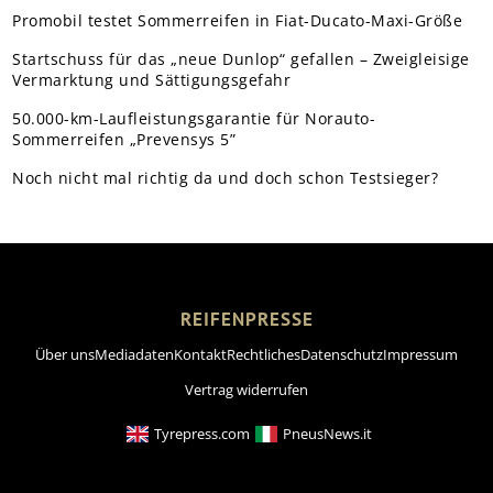
Promobil testet Sommerreifen in Fiat-Ducato-Maxi-Größe
Startschuss für das „neue Dunlop“ gefallen – Zweigleisige
Vermarktung und Sättigungsgefahr
50.000-km-Laufleistungsgarantie für Norauto-
Sommerreifen „Prevensys 5”
Noch nicht mal richtig da und doch schon Testsieger?
REIFENPRESSE
Über uns
Mediadaten
Kontakt
Rechtliches
Datenschutz
Impressum
Vertrag widerrufen
Tyrepress.com
PneusNews.it