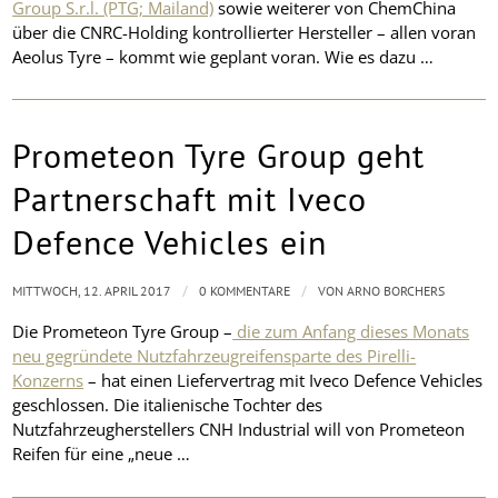
Group S.r.l. (PTG; Mailand)
sowie weiterer von ChemChina
über die CNRC-Holding kontrollierter Hersteller – allen voran
Aeolus Tyre – kommt wie geplant voran. Wie es dazu …
Prometeon Tyre Group geht
Partnerschaft mit Iveco
Defence Vehicles ein
/
/
MITTWOCH, 12. APRIL 2017
0 KOMMENTARE
VON
ARNO BORCHERS
Die Prometeon Tyre Group –
die zum Anfang dieses Monats
neu gegründete Nutzfahrzeugreifensparte des Pirelli-
Konzerns
– hat einen Liefervertrag mit Iveco Defence Vehicles
geschlossen. Die italienische Tochter des
Nutzfahrzeugherstellers CNH Industrial will von Prometeon
Reifen für eine „neue …