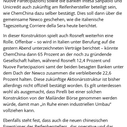
Nuove Partecipazioni) sowie die Banken Intesa Sanpaolo und
Unicredit auch zukünftig am Reifenhersteller beteiligt sein,
wie ChemChina dazu selber bestätigt. Dies soll dann über die
gemeinsame Newco geschehen, wie die italienische
Tageszeitung Corriere della Sera heute berichtet.
In dieser Konstruktion spielt auch Rosneft weiterhin eine
Rolle. Offenbar – so wird in Italien unter Berufung auf die
gestern Abend unterzeichneten Verträge berichtet – könnte
ChemChina dann 65 Prozent an der noch zu gründende
Gesellschaft halten, während Rosneft 12,4 Prozent und
Nuove Partecipazioni samt der beiden besagten Banken unter
dem Dach der Newco zusammen die verbleibende 22,6
Prozent halten. Diese zukünftige Aktionärsstruktur ist bisher
allerdings nicht offiziell bestätigt worden. Es gilt unterdessen
wohl als ausgemacht, dass Pirelli bei einer solchen
Konstruktion von der Mailänder Börse genommen werden
würde, damit man „in Ruhe einen industriellen Umbau“
vollziehen kann.
Ebenfalls steht fest, dass auch die neuen chinesischen
Eigentümer des Reifenherstellers „das operative und das