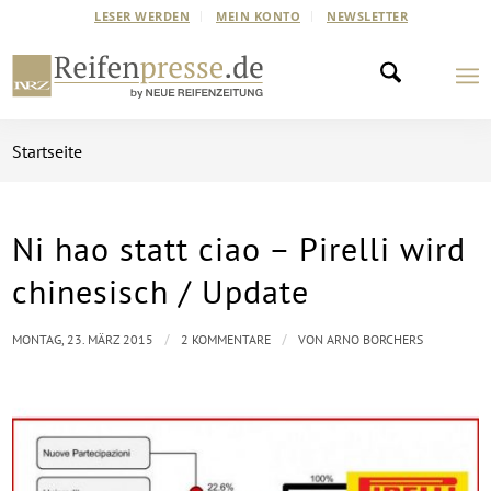
LESER WERDEN
MEIN KONTO
NEWSLETTER
Startseite
Ni hao statt ciao – Pirelli wird
sagt:
sagt:
chinesisch / Update
/
/
MONTAG, 23. MÄRZ 2015
2 KOMMENTARE
VON
ARNO BORCHERS