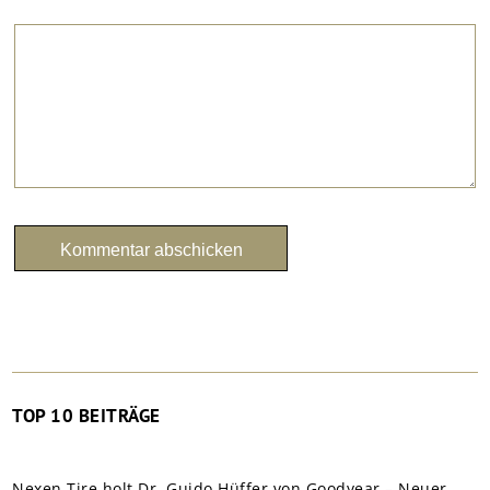
TOP 10 BEITRÄGE
Nexen Tire holt Dr. Guido Hüffer von Goodyear – Neuer