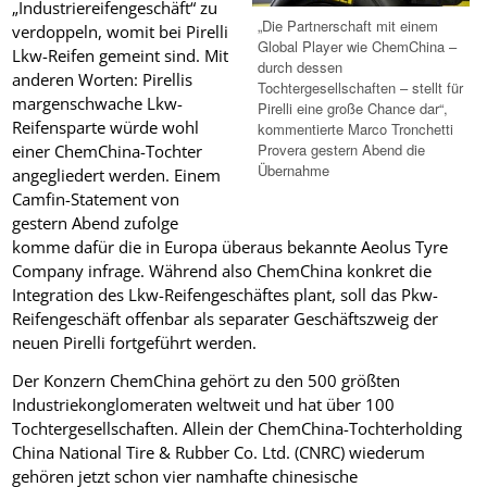
„Industriereifengeschäft“ zu
„Die Partnerschaft mit einem
verdoppeln, womit bei Pirelli
Global Player wie ChemChina –
Lkw-Reifen gemeint sind. Mit
durch dessen
anderen Worten: Pirellis
Tochtergesellschaften – stellt für
margenschwache Lkw-
Pirelli eine große Chance dar“,
Reifensparte würde wohl
kommentierte Marco Tronchetti
Provera gestern Abend die
einer ChemChina-Tochter
Übernahme
angegliedert werden. Einem
Camfin-Statement von
gestern Abend zufolge
komme dafür die in Europa überaus bekannte Aeolus Tyre
Company infrage. Während also ChemChina konkret die
Integration des Lkw-Reifengeschäftes plant, soll das Pkw-
Reifengeschäft offenbar als separater Geschäftszweig der
neuen Pirelli fortgeführt werden.
Der Konzern ChemChina gehört zu den 500 größten
Industriekonglomeraten weltweit und hat über 100
Tochtergesellschaften. Allein der ChemChina-Tochterholding
China National Tire & Rubber Co. Ltd. (CNRC) wiederum
gehören jetzt schon vier namhafte chinesische