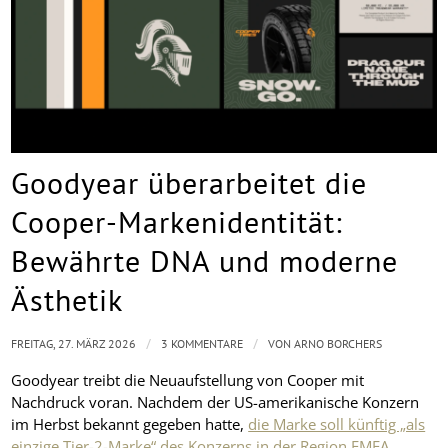
Goodyear überarbeitet die
Cooper-Markenidentität:
Bewährte DNA und moderne
Ästhetik
/
/
FREITAG, 27. MÄRZ 2026
3 KOMMENTARE
VON
ARNO BORCHERS
Goodyear treibt die Neuaufstellung von Cooper mit
Nachdruck voran. Nachdem der US-amerikanische Konzern
im Herbst bekannt gegeben hatte,
die Marke soll künftig „als
einzige Tier-2-Marke“ des Konzerns in der Region EMEA