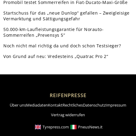
Promobil testet Sommerreifen in Fiat-Ducato-Maxi-Größe
Startschuss für das „neue Dunlop“ gefallen – Zweigleisige
Vermarktung und Sättigungsgefahr
50.000-km-Laufleistungsgarantie für Norauto-
Sommerreifen „Prevensys 5”
Noch nicht mal richtig da und doch schon Testsieger?
Von Grund auf neu: Vredesteins „Quatrac Pro 2“
REIFENPRESSE
Über uns
Mediadaten
Kontakt
Rechtliches
Datenschutz
Impressum
Vertrag widerrufen
Tyrepress.com
PneusNews.it