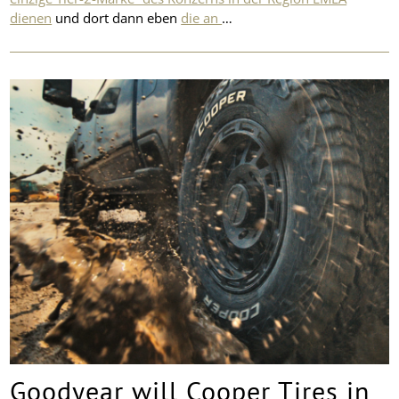
dienen
und dort dann eben
die an
…
Goodyear will Cooper Tires in