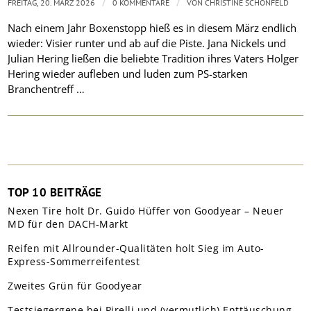
/
/
FREITAG, 20. MÄRZ 2026
0 KOMMENTARE
VON
CHRISTINE SCHÖNFELD
Nach einem Jahr Boxenstopp hieß es in diesem März endlich
wieder: Visier runter und ab auf die Piste. Jana Nickels und
Julian Hering ließen die beliebte Tradition ihres Vaters Holger
Hering wieder aufleben und luden zum PS-starken
Branchentreff …
TOP 10 BEITRÄGE
Nexen Tire holt Dr. Guido Hüffer von Goodyear – Neuer
MD für den DACH-Markt
Reifen mit Allrounder-Qualitäten holt Sieg im Auto-
Express-Sommerreifentest
Zweites Grün für Goodyear
Testsiegergene bei Pirelli und (vermutlich) Enttäuschung