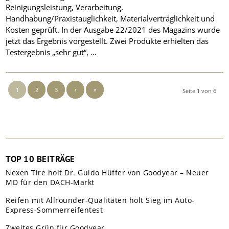
Reinigungsleistung, Verarbeitung,
Handhabung/Praxistauglichkeit, Materialverträglichkeit und
Kosten geprüft. In der Ausgabe 22/2021 des Magazins wurde
jetzt das Ergebnis vorgestellt. Zwei Produkte erhielten das
Testergebnis „sehr gut“, …
1
2
3
›
»
Seite 1 von 6
TOP 10 BEITRÄGE
Nexen Tire holt Dr. Guido Hüffer von Goodyear – Neuer
MD für den DACH-Markt
Reifen mit Allrounder-Qualitäten holt Sieg im Auto-
Express-Sommerreifentest
Zweites Grün für Goodyear