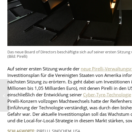
Das neue Board of Directors beschäftigte sich auf seiner ersten Sitzu
(Bild: Pirelli)
Auf seiner ersten Sitzung wurde der
neue Pirelli-Verwaltungsr
Investitionsplan für die Vereinigten Staaten von Amerika info
nächsten Sitzung zu erörtern. Es geht dabei um Investitionen 
Millionen bis 1,05 Milliarden Euro), mit denen Pirelli in den
Olaf Stoffels
übernimmt das
einschließlich der Entwicklung seiner
Cyber-Tyre-Technologie
vertriebliche Spielfeld
Pirelli-Konzern vollzogen Machtwechsels hatte der Reifenhers
bei Bohnenkamp
Einführung der Technologie verständigt, was durch den bishe
Gefahr war. Der aktuelle Investitionsplan soll das Wachstu
und die Local-for-Local-Strategie in diesem Markt stärken, sow
SCHLAGWORTE:
PIRELLI
,
SINOCHEM
,
USA