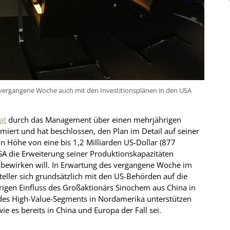
ng vergangene Woche auch mit den Investitionsplänen in den USA
at
durch das Management über einen mehrjährigen
rmiert und hat beschlossen, den Plan im Detail auf seiner
in Höhe von eine bis 1,2 Milliarden US-Dollar (877
 USA die Erweiterung seiner Produktionskapazitäten
bewirken will. In Erwartung des vergangene Woche im
teller sich grundsätzlich mit den US-Behörden auf die
rigen Einfluss des Großaktionärs Sinochem aus China in
m des High-Value-Segments in Nordamerika unterstützen
ie es bereits in China und Europa der Fall sei.