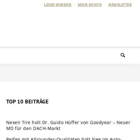
LESER WERDEN
MEIN KONTO
NEWSLETTER
TOP 10 BEITRÄGE
Nexen Tire holt Dr. Guido Hüffer von Goodyear – Neuer
MD für den DACH-Markt
Reifen mit Allrounder-Qualitäten holt Sieg im Auto-